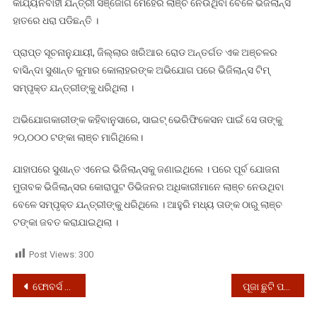
କାର୍ଯ୍ୟନିର୍ବାହୀ ଯନ୍ତ୍ରୀ ସଞ୍ଜୋଗ ମେହେର ଲାଞ୍ଚ ନେଉଥିବା ବେଳେ ଭିଜିଲାନ୍ସ
ହାତରେ ଧରା ପଡିଛନ୍ତି ।
ପ୍ରାପ୍ତ ସୂଚନାନୁଯାୟୀ, ଜିଲ୍ଲାର ଖରିଆର ରୋଡ ଅନ୍ତର୍ଗତ ଏକ ଅଞ୍ଚଳର
ବାସିନ୍ଦା ସୁଶାନ୍ତ କୁମାର କୋଲାହରଙ୍କ ଅଭିଯୋଗ ପରେ ଭିଜିଲାନ୍ସ ଟିମ୍
ସମ୍ପୃକ୍ତ ଯନ୍ତ୍ରୀଙ୍କୁ ଧରିଥିଲା ।
ଅଭିଯୋଗକାରୀଙ୍କ କହିବାନୁସାରେ, ସାଇଟ୍ ଭେରିଫିକେସନ ପାଇଁ ସେ ତାଙ୍କୁ
୨୦,୦୦୦ ଟଙ୍କା ଲାଞ୍ଚ ମାଗିଥିଲେ।
ଯାହାପରେ ସୁଶାନ୍ତ ଏନେଇ ଭିଜିଲାନ୍ସକୁ ଜଣାଇଥିଲେ । ପରେ ପୂର୍ବ ଯୋଜନା
ମୁତାବକ ଭିଜିଲାନ୍ସର କୋରାପୁଟ ଡିଭିଜନର ଅଧିକାରୀମାନେ ଲାଞ୍ଚ ନେଉଥିବା
ବେଳେ ସମ୍ପୃକ୍ତ ଯନ୍ତ୍ରୀଙ୍କୁ ଧରିଥିଲେ । ଆହୁରି ମଧ୍ୟ ତାଙ୍କ ଠାରୁ ଲାଞ୍ଚ
ଟଙ୍କା ଜବତ କରାଯାଇଥିଲା ।
Post Views:
300
Post
ଫୋବର୍ସ ଧନୀ ତାଲିକାରେ ମୁକେଶ ଅମ୍ବାନି ପ୍ରଥମ
ପୂଜା ଛୁଟି ପରେ ଖୋଲିବ କଲେଜ!
navigation