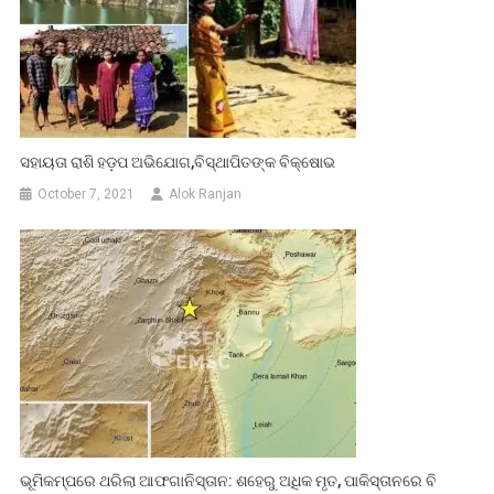
ସହାୟତା ରାଶି ହଡ଼ପ ଅଭିଯୋଗ,ବିସ୍ଥାପିତଙ୍କ ବିକ୍ଷୋଭ
October 7, 2021
Alok Ranjan
ଭୂମିକମ୍ପରେ ଥରିଲା ଆଫଗାନିସ୍ତାନ: ଶହେରୁ ଅଧିକ ମୃତ, ପାକିସ୍ତାନରେ ବି