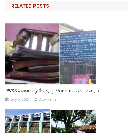
RELATED POSTS
RWSS ବିଭାଗରେ ଦୁର୍ନୀତି, ଲାଞ୍ଚ ଦିଆନିଆର ଭିଡିଓ ଭାଇରାଲ
July 5, 2021
Alok Ranjan