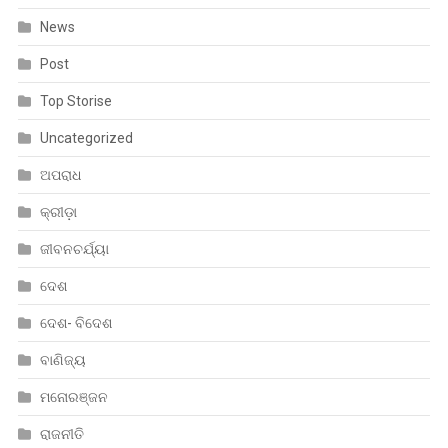
News
Post
Top Storise
Uncategorized
ଅପରାଧ
କ୍ରୀଡ଼ା
ଜୀବନଚର୍ଯ୍ୟା
ଦେଶ
ଦେଶ- ବିଦେଶ
ବାଣିଜ୍ୟ
ମନୋରଞ୍ଜନ
ରାଜନୀତି