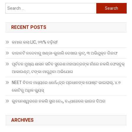
Search
for:
RECENT POSTS
କମାଲ କଲା LIC, ୨୩% ବଢ଼ିଲା!
ଦାଦାବଟି ନଦେବାରୁ ଖଣ୍ଡା-ଭୁଜାଲି ଦେଖାଇ ଲୁଟ୍, ୩ ଅଭିଯୁକ୍ତ ଗିରଫ
ପୂର୍ବତନ ମୁଖ୍ୟ ଶାସନ ସଚିବ ସୁରେଶ ମହାପାତ୍ରଙ୍କ ନାଁରେ ନକଲି ଫେସବୁକ୍
ଆକାଉଣ୍ଟ, ଟଙ୍କା ମାଗୁଥିବା ଅଭିଯୋଗ
NEET ବିବାଦ ମଧ୍ୟରେ ଧର୍ମେନ୍ଦ୍ର ପ୍ରଧାନଙ୍କ ପୋଷ୍ଟ ଭାଇରାଲ୍, ୪.୭
କୋଟିରୁ ଅଧିକ ଭ୍ୟୁସ୍
ଭୁବନେଶ୍ୱରରେ ନକଲି ସୁନା ଚେନ୍, ବନ୍ଧାହେଲେ ଭାଉଜ ଦିଅର
ARCHIVES