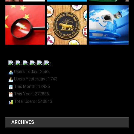
Users Today : 2582
Users Yesterday : 1743
This Month : 12925
This Year : 277886
Total Users : 540843
ARCHIVES