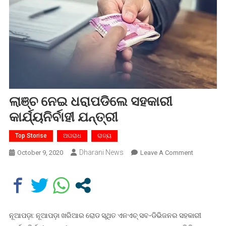
ଲାଞ୍ଚ ନେଇ ଧରାପଡିଲେ ସହକାରୀ
କାର୍ଯ୍ୟନିର୍ବାହୀ ଯନ୍ତ୍ରୀ
Top Storise
ଅପରାଧ
ରାଜ୍ୟ
Dharani News
On
October 9, 2020
Leave A Comment
ଲାଞ୍ଚ
ନେଇ
ଧରାପଡିଲେ
ସହକାରୀ
କାର୍ଯ୍ୟନିର୍ବାହ
ନୂଆପଡ଼ା: ନୂଆପଡ଼ା ଖରିଆର ରୋଡ ସ୍ଥିତ ଏନଏଚ୍ ସବ-ଡିଭିଜନର ସହକାରୀ
ଯନ୍ତ୍ରୀ