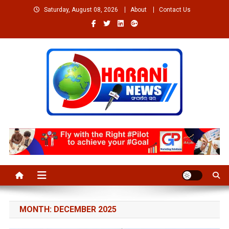
Skip
Saturday, August 08, 2026
About
Contact Us
to
content
Welcome to Dharaninews
Dharaninews.in
MONTH:
DECEMBER 2025