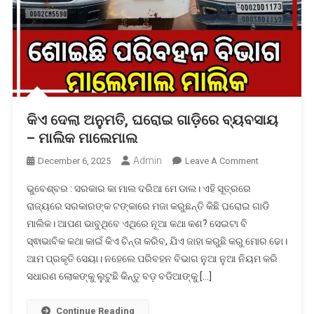
କିଏ ଦେଲା ଅନୁମତି, ଘରୋଇ ଗାଡ଼ିରେ ବ୍ୟବସାୟ
– ମାଲିକ ମାଲେମାଲ
Admin
On
December 6, 2025
Leave A Comment
କିଏ
ଭୁବେଶ୍ବର : ସରକାର କା ମାଲ ଦରିଆ ମେ ଡାଲ। ଏହି ସୂତ୍ରରେ
ଦେଲା
ରାଜ୍ୟରେ ସରକାରଙ୍କ ଟଙ୍କାରେ ମଜା କରୁଛନ୍ତି କିଛି ଘରୋଇ ଗାଡି
ଅନୁମତି,
ମାଲିକ। ଆପଣ ଭାବୁଥିବେ ଏଥିରେ ନୂଆ କଥା କଣ? ସେଇଟା ବି
ଘରୋଇ
ସ୍ଵାଭାବିକ କଥା କାଇଁ କିଏ ଚିନ୍ତା କରିବ, ଯିଏ ଜାହା କରୁଛି କରୁ ମୋର ଢୋ।
ଗାଡ଼ିରେ
ବ୍ୟବସାୟ
ଆମ ପ୍ରକୃତି ସେୟା। ନହେଲେ ପରିବହନ ବିଭାଗ ନୁଆ ନୁଆ ନିୟମ କରି
–
ସଧାରଣ ଲୋକଙ୍କୁ ଲୁଟୁଛି କିନ୍ତୁ ବଡ଼ ବଡିଆଙ୍କୁ […]
ମାଲିକ
ମାଲେମାଲ
Continue Reading