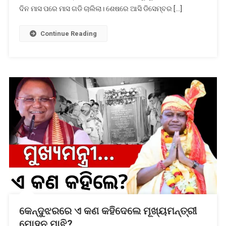
କହିଲେ
ଦିନ ମାସ ପରେ ମାସ ଗଡି ଚାଲିଲା। ଶେଷରେ ଆସି ଡିସେମ୍ବର […]
୮
ଟା
Continue Reading
ମିଳିଥିଲା,
ତଳିଆ
କର୍ମୀ
କହିଲେ
ମନ୍ତ୍ରୀ
ଟିକେଟ
ଫେରେଇ
ଦେଲେ!
କେନ୍ଦୁଝରରେ ଏ କଣ କହିଦେଲେ ମୂଖ୍ୟମନ୍ତ୍ରୀ
ମୋହନ ମାଝି?