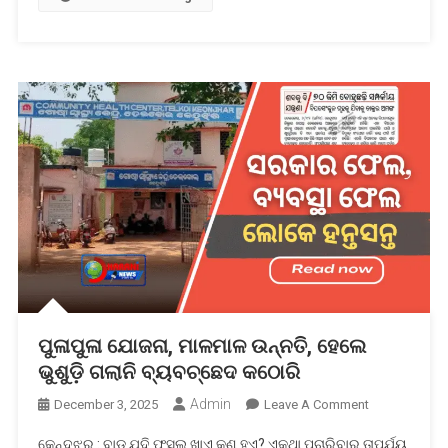
ପୁଳାପୁଳା ଯୋଜନା, ମାଳମାଳ ଉନ୍ନତି, ହେଲେ
ଭୁଶୁଡ଼ି ଗଲାନି ବ୍ୟବଚ୍ଛେଦ କଠୋରି
Admin
On
December 3, 2025
Leave A Comment
ପୁଳାପୁଳା
କେନ୍ଦୁଝର : ବାଡ଼ ଯଦି ଫସଲ ଖାଏ କଣ ହୁଏ? ଏକଥା ପଚାରିବାର ତାପର୍ଯ୍ୟ