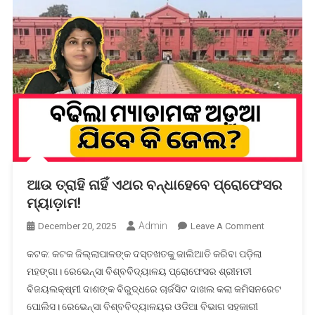
ଆଉ ତ୍ରାହି ନାହିଁ ଏଥର ବନ୍ଧାହେବେ ପ୍ରୋଫେସର
ମ୍ୟାଡ଼ାମ!
Admin
On
December 20, 2025
Leave A Comment
ଆଉ
କଟକ: କଟକ ଜିଲ୍ଲାପାଳଙ୍କ ଦସ୍ତଖତକୁ ଜାଲିଆତି କରିବା ପଡ଼ିଲା
ତ୍ରାହି
ମହଙ୍ଗା। ରେଭେନ୍ସା ବିଶ୍ବବିଦ୍ୟାଳୟ ପ୍ରୋଫେସର ଶ୍ରୀମତୀ
ନାହିଁ
ବିଜୟଲକ୍ଷ୍ମୀ ଦାଶଙ୍କ ବିରୁଦ୍ଧରେ ଚାର୍ଜସିଟ ଦାଖଲ କଲା କମିସନରେଟ
ଏଥର
ପୋଲିସ। ରେଭେନ୍ସା ବିଶ୍ବବିଦ୍ୟାଳୟର ଓଡିଆ ବିଭାଗ ସହକାରୀ
ବନ୍ଧାହେବେ