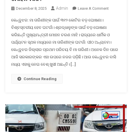
Admin
On
December 8, 2025
Leave A Comment
କେନ୍ଦୁଝରରେ
କେନ୍ଦୁଝର: ମା ତାରିଣୀଙ୍କ ପାଇଁ ୩୧୨ କୋଟିର ବଡ଼ ଘୋଷଣା।
ଏ
ବିଶ୍ବସ୍ତରୀୟ ହେବ ଘଟଗାଁ। ଶ୍ରଦ୍ଧାଳୁଙ୍କ ପାଇଁ ବଡ଼ ଘୋଷଣା
କଣ
କରିଛନ୍ତି ମୁଖ୍ୟମନ୍ତ୍ରୀ ମୋହନ ଚରଣ ମାଝି। ରାଜ୍ୟରେ ଧାର୍ମିକ ଓ
କହିଦେଲେ
ପର୍ଯ୍ୟଟନ ସ୍ଥଳ ମଧ୍ୟରେ ମା ତାରିଣୀଙ୍କ ଘଟଗାଁ ପୀଠ ଅନ୍ୟତମ।
ମୂଖ୍ୟମନ୍ତ୍ରୀ
ମୋହନ
କେନ୍ଦୁଝର ଜିଲ୍ଲାର ପ୍ରଥମ ପରିଚୟ ବି ମା ତାରିଣୀ। ଅନେକ ଦିନ ପରେ
ମାଝି?
ଆଜି ସରକାରଙ୍କର ଏହା ଉପରେ ନଜର ପଡ଼ିଛି। ଆଉ କେନ୍ଦୁଝର ବାସି
ମଧ୍ୟ ଏହାକୁ ନେଇ ବେଶ୍ ଖୁସୀ ଅଛନ୍ତି। […]
Continue Reading