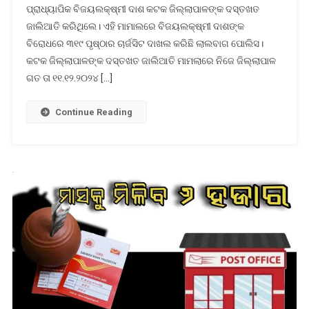
ପ୍ରୋଫେସର
ପ୍ରାଧ୍ୟାପିକ ବିଜୟଲକ୍ଷ୍ମୀ ଦାଶ କଟକ ଜିଲ୍ଲାପାଳଙ୍କ ଦସ୍ତଖତ
ମ୍ୟାଡ଼ାମ!
ଜାଲିଆତି କରିଥିଲେ। ଏହି ମାମାଲରେ ବିଜୟଲକ୍ଷ୍ମୀ ଦାଶଙ୍କ
ବିରୋଧରେ ୩୧୯ ପୃଷ୍ଠାର ଚାର୍ଜସିଟ ଦାଖଲ କରିଛି ଲାଲବାଗ ପୋଲିସ।
କଟକ ଜିଲ୍ଲାପାଳଙ୍କ ଦସ୍ତଖତ ଜାଲିଆତି ମାମଲାରେ ନିଜେ ଜିଲ୍ଲାପାଳ
ଗତ ତା ୧୧.୧୨.୨୦୨୪ […]
Continue Reading