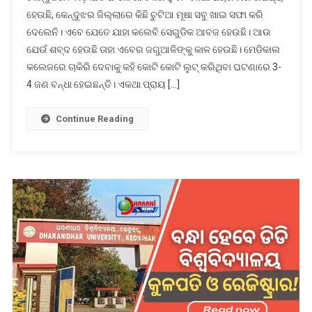
ଯୋଜନା,
ହେଉଛି, କେନ୍ଦୁଝର ଜିଲ୍ଲାରେ କିଛି ଚୁଟିଆ ମୂଷା ସବୁ ଖାଇ ସଫା କରି
ମାଳମାଳ
ଦେଲେନି। ଏବେ ଯେତେ ଯାହା କଲେବି ସେଗୁଡିକ ଆବଜ ହେଉଛି। ଆଉ
ଉନ୍ନତି,
ଯେଉଁ ଶବ୍ଦ ହେଉଛି ତାହା ଏବେର ଜଗୁଆଳିଙ୍କୁ କାଳ ହେଉଛି। ମେଡିକାଲ
ହେଲେ
ଭୁଶୁଡ଼ି
କଲେଜରେ ଚାକିରି ଦେବାକୁ କହି କୋଟି କୋଟି ଲୁଟ୍ କରିଥିବା ଘଟଣାରେ 3-
ଗଲାନି
4 ଜଣ ବନ୍ଧା ହେଇଛନ୍ତି। ଏକଥା ପ୍ରାୟ […]
ବ୍ୟବଚ୍ଛେଦ
କଠୋରି
Continue Reading