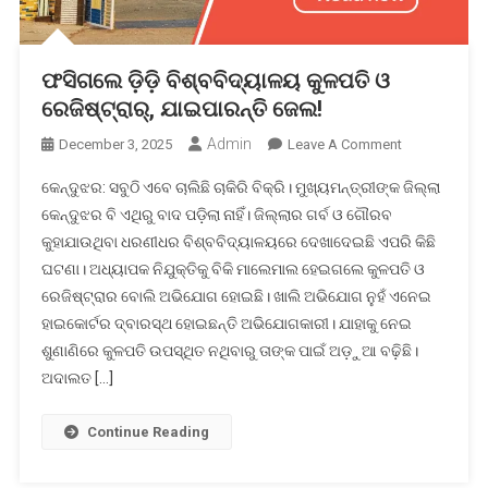
ଫସିଗଲେ ଡ଼ିଡ଼ି ବିଶ୍ବବିଦ୍ୟାଳୟ କୁଳପତି ଓ
ରେଜିଷ୍ଟ୍ରାର୍‌, ଯାଇପାରନ୍ତି ଜେଲ!
Admin
On
December 3, 2025
Leave A Comment
ଫସିଗଲେ
କେନ୍ଦୁଝର: ସବୁଠି ଏବେ ଚାଲିଛି ଚାକିରି ବିକ୍ରି। ମୁଖ୍ୟମନ୍ତ୍ରୀଙ୍କ ଜିଲ୍ଲା
ଡ଼ିଡ଼ି
କେନ୍ଦୁଝର ବି ଏଥିରୁ ବାଦ ପଡ଼ିଲା ନାହିଁ। ଜିଲ୍ଲାର ଗର୍ବ ଓ ଗୌରବ
ବିଶ୍ବବିଦ୍ୟାଳୟ
କୁହାଯାଉଥିବା ଧରଣୀଧର ବିଶ୍ବବିଦ୍ୟାଳୟରେ ଦେଖାଦେଇଛି ଏପରି କିଛି
କୁଳପତି
ଘଟଣା। ଅଧ୍ୟାପକ ନିଯୁକ୍ତିକୁ ବିକି ମାଲେମାଲ ହେଇଗଲେ କୁଳପତି ଓ
ଓ
ରେଜିଷ୍ଟ୍ରାର୍‌,
ରେଜିଷ୍ଟ୍ରାର ବୋଲି ଅଭିଯୋଗ ହୋଇଛି। ଖାଲି ଅଭିଯୋଗ ନୁହଁ ଏନେଇ
ଯାଇପାରନ୍ତି
ହାଇକୋର୍ଟର ଦ୍ବାରସ୍ଥ ହୋଇଛନ୍ତି ଅଭିଯୋଗକାରୀ। ଯାହାକୁ ନେଇ
ଜେଲ!
ଶୁଣାଣିରେ କୁଳପତି ଉପସ୍ଥିତ ନଥିବାରୁ ତାଙ୍କ ପାଇଁ ଅଡ଼ୁଆ ବଢ଼ିଛି।
ଅଦାଲତ […]
Continue Reading