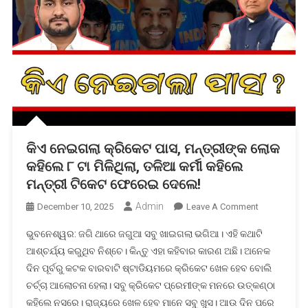
କିଏ ନେଇଗଲା କ୍ରିକେଟ ପାସ, ମନ୍ତ୍ରୀଙ୍କ ଲୋକ
କହିଲେ ୮ ଟା ମିଳିଥିଲା, ତଳିଆ କର୍ମୀ କହିଲେ
ମନ୍ତ୍ରୀ ଟିକେଟ ଫେରେଇ ଦେଲେ!
Admin
On
December 10, 2025
Leave A Comment
କିଏ
ଭୁବନେଶ୍ୱର: ଜଗି ଥାରେ ଜଗୁଆ ସବୁ ଖାଇଗଲା ଭଗିଆ। ଏହି କଥାଟି
ନେଇଗଲା
ଆଶ୍ଚର୍ଯ୍ୟ କରୁଥିବ ନିଶ୍ଚେ। କିନ୍ତୁ ଏହା କହିବାର କାରଣ ଅଛି। ଅନେକ
କ୍ରିକେଟ
ଦିନ ପୂର୍ବରୁ କଟକ ବାରବାଟି ଷ୍ଟାଡିୟମରେ କ୍ରିକେଟ ଖେଳ ହେବ ବୋଲି
ପାସ,
ଚର୍ଚ୍ଚା ଆଲୋଚନା ହେଲା। ସବୁ କ୍ରିକେଟ ପ୍ରେମୀଙ୍କ ମନରେ ଉତ୍କଣ୍ଠା
ମନ୍ତ୍ରୀଙ୍କ
ଲୋକ
କହିଲେ ନସରେ। ରାଜ୍ୟରେ ଖେଳ ହେବ ମାନେ ସବୁ ଖୁସ। ଆଉ ଦିନ ପରେ