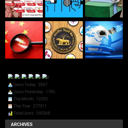
Users Today : 2007
Users Yesterday : 1743
This Month : 12350
This Year : 277311
Total Users : 540268
ARCHIVES