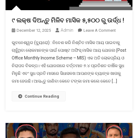
୯ ଲକ୍ଷ ଦିଅନ୍ତୁ ମିଳିବ ମାସିକ ୫,୫୦୦ ରୁ ଉର୍ଦ୍ଧ !
Admin
On
December 12, 2025
Leave A Comment
୯
ଭୁବନେଶ୍ୱର (ବ୍ୟୁରୋ) : ନିବେଶ କରି ନିଶ୍ଚିତ ମାସିକ ଆୟ ପାଇବାକୁ
ଲକ୍ଷ
ଚାହୁଁଥିବା ଲୋକମାନଙ୍କ ପାଇଁ ପୋଷ୍ଟ ଅଫିସ୍ ମାସିକ ଆୟ ଯୋଜନା (Post
ଦିଅନ୍ତୁ
Office Monthly Income Scheme – MIS) ଏକ ଅତି ଲୋକପ୍ରିୟ ଓ
ମିଳିବ
ନିରାପଦ ବିକଳ୍ପ। ଏହି ଯୋଜନାରେ ବର୍ତ୍ତମାନ ୭.୪ ପ୍ରତିଶତ ବାର୍ଷିକ ସୁଧ
ମାସିକ
୫,୫୦୦
ମିଳୁଛି ଏବଂ ସୁଧ ପ୍ରତି ମାସରେ ସିଧାସଳଖ ଆପଣଙ୍କ ବ୍ୟାଙ୍କ ଖାତାକୁ
ରୁ
ଜମା ହେଉଛି। ଆସନ୍ତୁ ଜାଣିବା କେତେ ଟଙ୍କା ଜମା କଲେ କେତେ […]
ଉର୍ଦ୍ଧ
!
Continue Reading