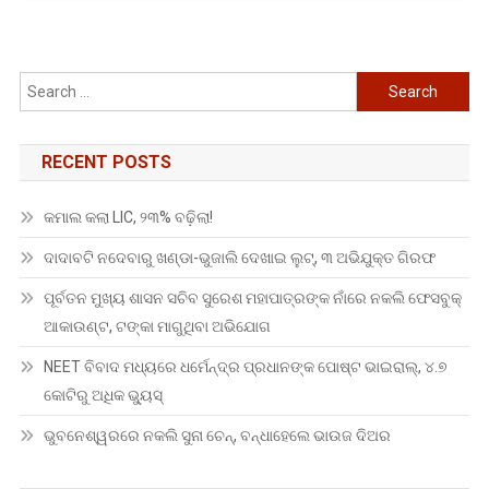
Search
for:
RECENT POSTS
କମାଲ କଲା LIC, ୨୩% ବଢ଼ିଲା!
ଦାଦାବଟି ନଦେବାରୁ ଖଣ୍ଡା-ଭୁଜାଲି ଦେଖାଇ ଲୁଟ୍, ୩ ଅଭିଯୁକ୍ତ ଗିରଫ
ପୂର୍ବତନ ମୁଖ୍ୟ ଶାସନ ସଚିବ ସୁରେଶ ମହାପାତ୍ରଙ୍କ ନାଁରେ ନକଲି ଫେସବୁକ୍
ଆକାଉଣ୍ଟ, ଟଙ୍କା ମାଗୁଥିବା ଅଭିଯୋଗ
NEET ବିବାଦ ମଧ୍ୟରେ ଧର୍ମେନ୍ଦ୍ର ପ୍ରଧାନଙ୍କ ପୋଷ୍ଟ ଭାଇରାଲ୍, ୪.୭
କୋଟିରୁ ଅଧିକ ଭ୍ୟୁସ୍
ଭୁବନେଶ୍ୱରରେ ନକଲି ସୁନା ଚେନ୍, ବନ୍ଧାହେଲେ ଭାଉଜ ଦିଅର