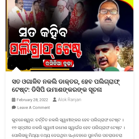
ସତ ଓଗାଳିବ ନକଲି ଡାକ୍ତର, ହେବ ପଲିଗ୍ରାଫ୍
ଟେଷ୍ଟ: ଡିସିପି ଉମାଶଙ୍କରଙ୍କ ସୂଚନା
Alok Ranjan
February 28, 2022
On
Leave A Comment
ସତ
ଭୁବନେଶ୍ୱର: ଚର୍ଚ୍ଚିତ ନକଲି ସ୍ୱାମୀଙ୍କର ହେବ ପଲିଗ୍ରାଫ ଟେଷ୍ଟ ।
ଓଗାଳିବ
୧୭ ସ୍ତ୍ରୀର ନକଲି ସ୍ୱାମୀ ରମେଶ ସ୍ୱାଇଁର ହେବ ପଲିଗ୍ରାଫ ଟେଷ୍ଟ ।
ନକଲି
ପୋଲିସକୁ ମିଥ୍ୟା ତଥ୍ୟ ଦେଇଥିବା ସନ୍ଦେହରେ ପୁନର୍ବାର ପଚରାଉଚରା
ଡାକ୍ତର,