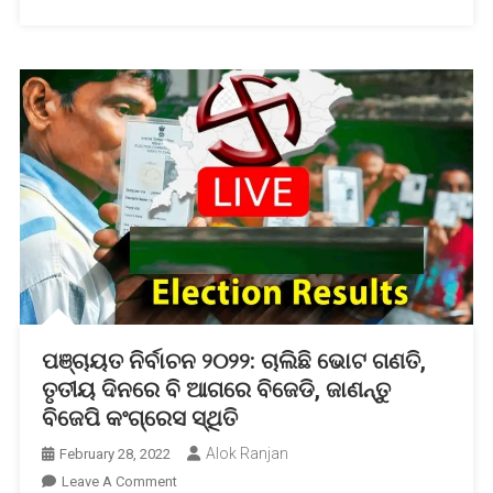
ପଞ୍ଚାୟତ ନିର୍ବାଚନ ୨୦୨୨: ଚାଲିଛି ଭୋଟ ଗଣତି,
ତୃତୀୟ ଦିନରେ ବି ଆଗରେ ବିଜେଡି, ଜାଣନ୍ତୁ
ବିଜେପି କଂଗ୍ରେସ ସ୍ଥିତି
Alok Ranjan
February 28, 2022
On
Leave A Comment