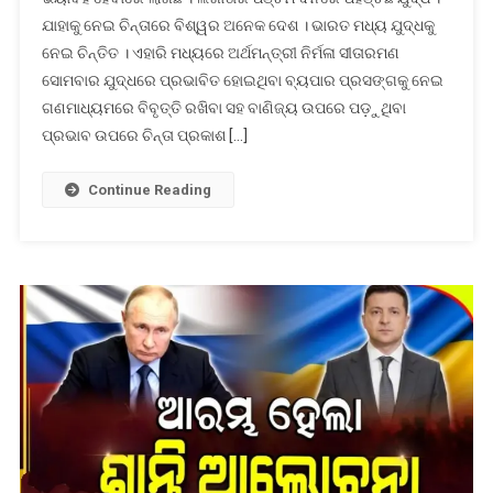
ଯୁଦ୍ଧ:
ଯାହାକୁ ନେଇ ଚିନ୍ତାରେ ବିଶ୍ୱର ଅନେକ ଦେଶ । ଭାରତ ମଧ୍ୟ ଯୁଦ୍ଧକୁ
ୟୁରୋପ
ନେଇ ଚିନ୍ତିତ । ଏହାରି ମଧ୍ୟରେ ଅର୍ଥମନ୍ତ୍ରୀ ନିର୍ମଳା ସୀତାରମଣ
ଯିବେ
୪
ସୋମବାର ଯୁଦ୍ଧରେ ପ୍ରଭାବିତ ହୋଇଥିବା ବ୍ୟପାର ପ୍ରସଙ୍ଗକୁ ନେଇ
କେନ୍ଦ୍ରମନ୍ତ୍ରୀ;
ଗଣମାଧ୍ୟମରେ ବିବୃତ୍ତି ରଖିବା ସହ ବାଣିଜ୍ୟ ଉପରେ ପଡ଼ୁଥିବା
ଅର୍ଥମନ୍ତ୍ରୀ
ପ୍ରଭାବ ଉପରେ ଚିନ୍ତା ପ୍ରକାଶ […]
କହିଲେ
ବାଣିଜ୍ୟ
Continue Reading
ଉପରେ
ପଡ଼ିବ
ପ୍ରଭାବ