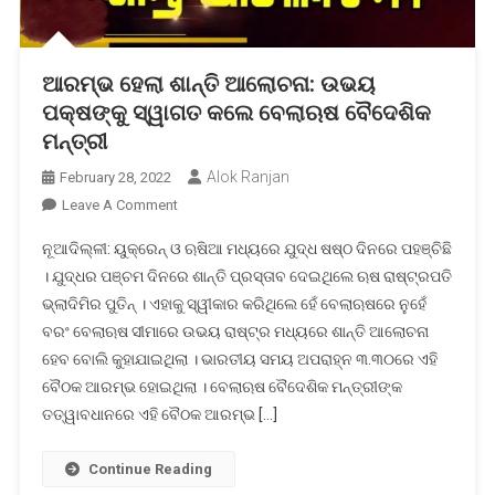
ଆରମ୍ଭ ହେଲା ଶାନ୍ତି ଆଲୋଚନା: ଉଭୟ
ପକ୍ଷଙ୍କୁ ସ୍ୱାଗତ କଲେ ବେଲାଋଷ ବୈଦେଶିକ
ମନ୍ତ୍ରୀ
Alok Ranjan
February 28, 2022
On
Leave A Comment
ଆରମ୍ଭ
ନୂଆଦିଲ୍ଳୀ: ୟୁକ୍ରେନ୍ ଓ ଋଷିଆ ମଧ୍ୟରେ ଯୁଦ୍ଧ ଷଷ୍ଠ ଦିନରେ ପହଞ୍ଚିଛି
ହେଲା
। ଯୁଦ୍ଧର ପଞ୍ଚମ ଦିନରେ ଶାନ୍ତି ପ୍ରସ୍ତାବ ଦେଇଥିଲେ ଋଷ ରାଷ୍ଟ୍ରପତି
ଶାନ୍ତି
ଭ୍ଲାଦିମିର ପୁତିନ୍ । ଏହାକୁ ସ୍ୱୀକାର କରିଥିଲେ ହେଁ ବେଲାଋଷରେ ନୁହେଁ
ଆଲୋଚନା:
ବରଂ ବେଲାଋଷ ସୀମାରେ ଉଭୟ ରାଷ୍ଟ୍ର ମଧ୍ୟରେ ଶାନ୍ତି ଆଲୋଚନା
ଉଭୟ
ପକ୍ଷଙ୍କୁ
ହେବ ବୋଲି କୁହାଯାଇଥିଲା । ଭାରତୀୟ ସମୟ ଅପରାହ୍ନ ୩.୩୦ରେ ଏହି
ସ୍ୱାଗତ
ବୈଠକ ଆରମ୍ଭ ହୋଇଥିଲା । ବେଲାଋଷ ବୈଦେଶିକ ମନ୍ତ୍ରୀଙ୍କ
କଲେ
ତତ୍ୱାବଧାନରେ ଏହି ବୈଠକ ଆରମ୍ଭ […]
ବେଲାଋଷ
ବୈଦେଶିକ
Continue Reading
ମନ୍ତ୍ରୀ