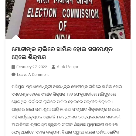
ମୋଦୀଙ୍କ ରାଲିରେ ସାମିଲ ହୋଇ ସସପେଣ୍ଡ
ହେଲେ ଶିକ୍ଷକ
Alok Ranjan
February 27, 2022
On
Leave A Comment
ମୋଦୀଙ୍କ
ମଣିପୁର: ପ୍ରଧାନମନ୍ତ୍ରୀ ନରେନ୍ଦ୍ର ମୋଦୀଙ୍କ ରାଲିରେ ସାମିଲ ହୋଇ
ରାଲିରେ
ସସପେଣ୍ଡ ହେଲେ ସଂଗୀତ ଶିକ୍ଷକ । ୨୨ ଫେବୃଆରୀରେ ମଣିପୁରରେ
ସାମିଲ
ହୋଇଥିବା ନିର୍ବାଚନୀ ରାଲିରେ ସାମିଲ ହୋଇଲେ ସଙ୍ଗୀତ ଶିକ୍ଷକ ।
ହୋଇ
ରାଜ୍ୟର ଜଣେ ଜଣା ଶୁଣା ଗାୟିକା ତଥା ସଂଙ୍ଗୀତ ଶିକ୍ଷକଙ୍କ ଉପରେ
ସସପେଣ୍ଡ
ହେଲେ
ଏହି କାର୍ଯ୍ୟାନୁଷ୍ଠାନ ହୋଇଛି । ଇମ୍ଫାଲର ତକ୍ୟେଲପତରେ ସରକାରୀ
ଶିକ୍ଷକ
ଆଇଡିଅଲ ବ୍ଲାଇଣ୍ଡ ସ୍କୁଲର ସଂଗୀତ ଶିକ୍ଷକ ପୁଷ୍ପାରାନୀ ଗତ ୨୩
ଫେବୃଆରୀରେ ସମାଜ କଲ୍ୟାଣ ବିଭାଗ ଦ୍ୱାରା କାରଣ ଦର୍ଶାଅ ନୋଟିସ