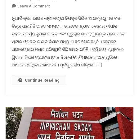
On
Leave A Comment
ତୃତୀୟ
ନୂଆଦିଲ୍ଲୀ: ଭାରତ-ଶ୍ରୀଲଙ୍କା ବିପକ୍ଷ ସିରିଜ ଆରମ୍ଭରୁ ଏକ ବଡ
ମ୍ୟାଚରୁ
ଚିନ୍ତା ପାଲଟିଛି ଆହତ ସମସ୍ୟା । ଭାରତର ଷ୍ୟାର ବୋଲର ଦୀପୀକ
ବାଦ
ଚହର, ସଳର୍ଯ୍ୟକୁମାର ଯାଦବ ଏବଂ ଋୁତୁରାଜ ଗାଏକ୍ୱାଡଙ୍କ ପରେ ଏବେ
ପଡି
ଷ୍ଟାର ଓପନର ଇଶାନ କିଶାନ ମଧ୍ୟ ଆହତ ହୋଇଛନ୍ତି । ସେପଟେ
ପାରନ୍ତି
ଇଶାନ
ଶ୍ରୀଲଙ୍କାର ମଧ୍ୟ ପରିସ୍ଥିତି କିଛି ସମାନ ରହିଛି । ଦ୍ୱିତୀୟ ମ୍ୟାଚରେ
କିଶାନ:
ୱିକେଟ କିପର ବ୍ୟାଟ୍ସମ୍ୟାନ ଦିନେଶ ଚାନ୍ଦିମାଲଙ୍କ ଆଙ୍ଗୁଠିରେ
ମୁଣ୍ଡରେ
ଆଘାତ ଲାଗିଥିବା ଜଣାପଡିଛି । ପୂର୍ବରୁ ମହୀଷ ତୀକ୍ଷଣା […]
ଆଘାତ
ଯୋଗୁଁ
Continue Reading
ଡାକ୍ତରଖାନାରେ
ଭର୍ତ୍ତି