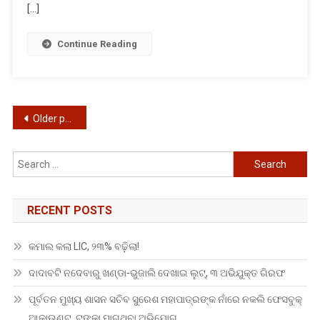
[…]
Continue Reading
Posts
Older posts
navigation
Search
for:
RECENT POSTS
କମାଲ କଲା LIC, ୨୩% ବଢ଼ିଲା!
ଦାଦାବଟି ନଦେବାରୁ ଖଣ୍ଡା-ଭୁଜାଲି ଦେଖାଇ ଲୁଟ୍, ୩ ଅଭିଯୁକ୍ତ ଗିରଫ
ପୂର୍ବତନ ମୁଖ୍ୟ ଶାସନ ସଚିବ ସୁରେଶ ମହାପାତ୍ରଙ୍କ ନାଁରେ ନକଲି ଫେସବୁକ୍
ଆକାଉଣ୍ଟ, ଟଙ୍କା ମାଗୁଥିବା ଅଭିଯୋଗ