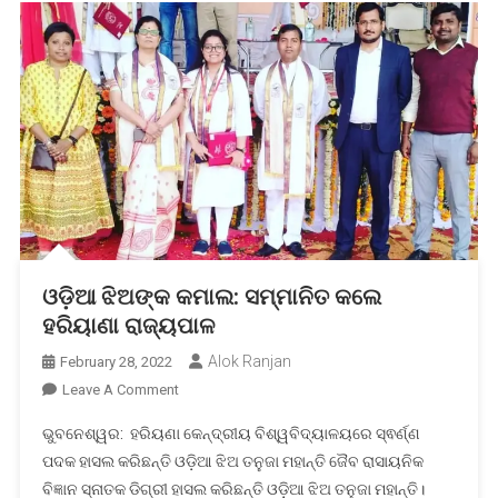
ଓଡ଼ିଆ ଝିଅଙ୍କ କମାଲ: ସମ୍ମାନିତ କଲେ
ହରିୟାଣା ରାଜ୍ୟପାଳ
Alok Ranjan
February 28, 2022
On
Leave A Comment
ଓଡ଼ିଆ
ଭୁବନେଶ୍ୱର: ହରିୟଣା କେନ୍ଦ୍ରୀୟ ବିଶ୍ୱବିଦ୍ୟାଳୟରେ ସ୍ଵର୍ଣ୍ଣ
ଝିଅଙ୍କ
ପଦକ ହାସଲ କରିଛନ୍ତି ଓଡ଼ିଆ ଝିଅ ତନୁଜା ମହାନ୍ତି ଜୈବ ରାସାୟନିକ
କମାଲ:
ବିଜ୍ଞାନ ସ୍ନାତକ ଡିଗ୍ରୀ ହାସଲ କରିଛନ୍ତି ଓଡ଼ିଆ ଝିଅ ତନୁଜା ମହାନ୍ତି।
ସମ୍ମାନିତ