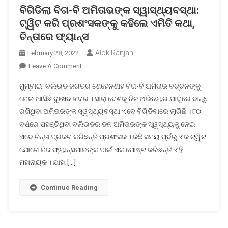
ବିଗିଡିଲା ବିଗ-ବି ଅମିତାଭଙ୍କ ସ୍ୱାସ୍ଥ୍ୟବସ୍ଥା:
ଟ୍ୱିଟ କରି ପ୍ରଶଂସକଙ୍କୁ କହିଲେ ଏମିତି କଥା,
ଚିନ୍ତାରେ ଫ୍ୟାନ୍ସ
Alok Ranjan
February 28, 2022
On
Leave A Comment
ବିଗିଡିଲା
ମୁମ୍ବାଇ: ବଲିଉଡ ଜଗତର ଶେହେନଶାହ ବିଗ-ବି ଅମିତାଭ ବଚ୍ଚନଙ୍କୁ
ବିଗ-
ନେଇ ଆସିଛି ଦୁଃଖଦ ଖବର । ସାରା ଦେଶକୁ ନିଜ ଅଭିନୟର ଯାଦୁରେ ବାନ୍ଧି
ବି
ରଖିଥିବା ଅମିତାଭଙ୍କ ସ୍ୱସ୍ଥ୍ୟବସ୍ଥା ଏବେ ବିଗିଡିବାରେ ଲାଗିଛି । ୮୦
ଅମିତାଭଙ୍କ
ବର୍ଷରେ ପହଞ୍ଚିଥିବା ବଲିଉଡର ଡନ ଅମିତାଭଙ୍କ ସ୍ୱସ୍ଥ୍ୟକୁ ନେଇ
ସ୍ୱାସ୍ଥ୍ୟବସ୍ଥା:
ଟ୍ୱିଟ
ଏବେ ଚିନ୍ତା ପ୍ରକଟ କରିଛନ୍ତି ପ୍ରଶଂସକ । କିଛି ସମୟ ପୂର୍ବରୁ ଏକ ଟ୍ୱିଟ
କରି
ଯୋଗେ ନିଜ ଫ୍ୟାନ୍ସମାନଙ୍କ ପାଇଁ ଏକ ପୋଷ୍ଟ କରିଛନ୍ତି ଏହି
ପ୍ରଶଂସକଙ୍କୁ
ମହାନାୟକ । ଯାହା […]
କହିଲେ
ଏମିତି
Continue Reading
କଥା,
ଚିନ୍ତାରେ
ଫ୍ୟାନ୍ସ