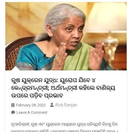
ରୁଷ ୟୁକ୍ରେନ ଯୁଦ୍ଧ: ୟୁରୋପ ଯିବେ ୪
କେନ୍ଦ୍ରମନ୍ତ୍ରୀ; ଅର୍ଥମନ୍ତ୍ରୀ କହିଲେ ବାଣିଜ୍ୟ
ଉପରେ ପଡ଼ିବ ପ୍ରଭାବ
Alok Ranjan
February 28, 2022
On
Leave A Comment
ରୁଷ
ନୂଆଦିଲ୍ଲୀ: ରୁଷ ଏବଂ ୟୁକ୍ରେନ ମଧ୍ୟରେ ଯୁଦ୍ଧ ପରିସ୍ଥିତି ଦିନକୁ ଦିନ
ୟୁକ୍ରେନ
ଭୟାବହ ହେବାରେ ଲାଗିଛି । ଲଗାତାର ପଞ୍ଚମ ଦିନରେ ପହଞ୍ଚିଛି ଯୁଦ୍ଧ ।