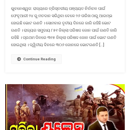
ପଞ୍ଚାୟତ
ଭୁବନେଶ୍ୱର: ରାଜ୍ୟରେ ତ୍ରିସ୍ତରୀୟ ପଞ୍ଚାୟତ ନିର୍ବାଚନ ପାଇଁ
ନିର୍ବାଚନ
ଫେବୃଆରୀ ୨୪ ରୁ ମତଦାନ ସରିଥିବା ବେଳେ ୨୬ ତାରିଖ ଠାରୁ ଆରମ୍ଭ
୨୦୨୨:
ହୋଇଛି ଭୋଟ ଗଣତି । ସୋମବାର ତୃତୀୟ ଦିନରେ ଜାରି ରହିଛି ଭୋଟ
ଚାଲିଛି
ଗଣତି । ରାଜ୍ୟର ସମୁଦାୟ ୮୫୧ ଜିଲ୍ଲା ପରିଷଦ ଜୋନ ପାଇଁ ଗଣତି ଜାରି
ଭୋଟ
ଗଣତି,
ରହିଛି । ପ୍ରଥମ ଦିନରେ ୩୧୫ ଜିଲ୍ଲା ପରିଷଦ ଜୋନ ପାଇଁ ଭୋଟ ଗଣତି
ତୃତୀୟ
ହୋଇଥିଲା । ଦ୍ୱିତୀୟ ଦିନରେ ୩୦୬ ଜୋନରେ ଭୋଟଗଣତି […]
ଦିନରେ
ବି
Continue Reading
ଆଗରେ
ବିଜେଡି,
ଜାଣନ୍ତୁ
ବିଜେପି
କଂଗ୍ରେସ
ସ୍ଥିତି