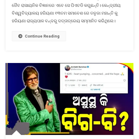
ଜୈବ ରାସାୟନିକ ବିଜ୍ଞାନରେ ଏବେ ସେ ପିଏଚଡି କରୁଛନ୍ତି। କେନ୍ଦ୍ରୀୟ
କଲେ
ହରିୟାଣା
ବିଶ୍ୱବିଦ୍ୟାଳୟ ହରିୟଣା ୧୩ତମ ସମାବେଶ ରେ ତନୁଜା ମହାନ୍ତି କୁ
ରାଜ୍ୟପାଳ
ହରିୟଣା ରାଜ୍ୟପାଳ ବନ୍ଦରୁ ଦତ୍ତାତ୍ରେୟ ସମ୍ମାନିତ କରିଥିଲେ।
Continue Reading