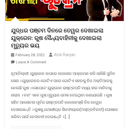
ଯୁଦ୍ଧର ପଞ୍ଚମ ଦିନରେ ତେୱର ଦେଖାଇଲା
ୟୁକ୍ରେନ: ରୁଷ ସୈନ୍ୟବାହିନୀକୁ ଦେଖାଇଲା
ମୃତ୍ୟୁର ଭୟ
Alok Ranjan
February 28, 2022
On
Leave A Comment
ଯୁଦ୍ଧର
ନୂଆଦିଲ୍ଲୀ: ୟୁକ୍ରେନ ଉପରେ ଲଗାତାର ଆକ୍ରମଣ କରି ଚାଲିଛି ପୁତିନ
ପଞ୍ଚମ
ସେନା । ୟୁକ୍ରେନର ଗୋଟିଏ ପରେ ଗୋଟିଏ ସହରକୁ ନିଜ ଅକ୍ତିଆରକୁ
ଦିନରେ
ନେଉଛି ରୁଷ । ସେପେଟେ ୟୁକ୍ରେନ ରାଷ୍ଟ୍ରପତି ମଧ୍ୟ ହାର ମାନିବାକୁ
ତେୱର
ନାରାଜ । ବରଂ ଏବେ ରୁଷ ମୃତ୍ୟୁର ଧମକ ଦେଇଥିବା ଜଣାଯାଇଛି । ରୁଷ
ଦେଖାଇଲା
ୟୁକ୍ରେନ:
ସହିତ ଆଲୋଚନା ପୂର୍ବର ରାଷ୍ଟ୍ରପତି ଜେଲେନସ୍କି ନିଜ ତେୱର
ରୁଷ
ଦେଖାଇଛନ୍ତି । ରୁଷକୁ ଯଥାଶୀଘ୍ର ସିଜଫାୟାର(ଅସ୍ତ୍ରବିରତୀ) ଘୋଷଣା
ସୈନ୍ୟବାହିନୀକୁ
କରିବା ପାଇଁ ଚେତାବନୀ ଦେଇଛନ୍ତି । […]
ଦେଖାଇଲା
ମୃତ୍ୟୁର