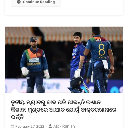
Continue Reading
ଭୟ
ତୃତୀୟ ମ୍ୟାଚରୁ ବାଦ ପଡି ପାରନ୍ତି ଇଶାନ
କିଶାନ: ମୁଣ୍ଡରେ ଆଘାତ ଯୋଗୁଁ ଡାକ୍ତରଖାନାରେ
ଭର୍ତ୍ତି
Alok Ranjan
February 27, 2022