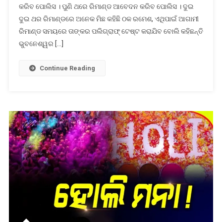
କରିବ ପୋଲିସ । ପୁଣି ଥରେ ରିମାଣ୍ଡ ଆବେଦନ କରିବ ପୋଲିସ । ଦୁଇ
ହେବ
ପଲିଗ୍ରାଫ୍
ଦୁଇ ଥର ରିମାଣ୍ଡରେ ଅନେକ ମିଛ କହିଛି ଠକ ରମେଶ, ଏଥିପାଇଁ ଆଗାମୀ
ଟେଷ୍ଟ:
ରିମାଣ୍ଡ ସମୟରେ ତାଙ୍କର ପଲିଗ୍ରାଫ୍ ଟେଷ୍ଟ କରାଯିବ ବୋଲି କହିଛନ୍ତି
ଡିସିପି
ଭୁବନେଶ୍ୱର […]
ଉମାଶଙ୍କରଙ୍କ
ସୂଚନା
Continue Reading