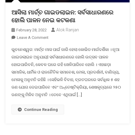
ଆସିଲା ମାର୍ଚ୍ଚ ଗାଇଡଲାଇନ: ସର୍ବସାଧାରଣରେ
ହୋଲି ପାଳନ ନେଇ କଟକଣା
Alok Ranjan
February 28, 2022
On
Leave A Comment
ଆସିଲା
ଭୁବନେଶ୍ୱର: ମାର୍ଚ୍ଚ ମାସ ପାଇଁ ଜାରି ହେଲା କୋଭିଡ ମାର୍ଗଦର୍ଶିକା । ନୂଆ
ମାର୍ଚ୍ଚ
ଗାଇଡଲାଇନ ଅନୁଯାୟୀ ସର୍ବସାଧାରଣରେ ହୋଲି ଉତ୍ସବ ପାଳନ
ଗାଇଡଲାଇନ:
ହୋଇପାରିବନି, କେବଳ ଘରେ ରହି ଖେଳିପାରିବେ ହୋଲି । ଏହାଛଡ଼ା
ସର୍ବସାଧାରଣରେ
ସାମାଜିକ, ଧାର୍ମିକ ଓ ରାଜନୈତିକ ସମାବେଶ, ମେଳା, ପ୍ରଦର୍ଶନୀ, ବାଣିଜ୍ୟ,
ହୋଲି
ପାଳନ
ମେଳାକୁ ଅନୁମତି ରହିଛି । ସେହିଭଳି ବିବାହ, ବ୍ରତଘରରେ ସର୍ବାଧିକ ୫ ଶହ
ନେଇ
ଜଣ ଯୋଗ ଦେଇପାରିବେ ଏବଂ ଅନ୍ତେଷ୍ଟିକ୍ରିୟା, ଶେଷକୃତ୍ୟରେ ୨୫୦
କଟକଣା
ଜଣଙ୍କୁ ମିଳିବ ଅନୁମତି । ତେବେ ଏଥିପାଇଁ […]
Continue Reading