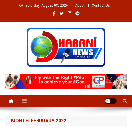
Skip
Saturday, August 08, 2026
About
Contact Us
to
content
Welcome to Dharaninews
Dharaninews.in
MONTH:
FEBRUARY 2022