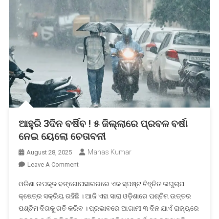
ଆହୁରି 3ଦିନ ବର୍ଷିବ ! ୫ ଜିଲ୍ଲାରେ ପ୍ରବଳ ବର୍ଷା
ନେଇ ୟେଲୋ ଚେତାବନୀ
Manas Kumar
August 28, 2025
On
Leave A Comment
ଆହୁରି
ଓଡିଶା ଉପକୂଳ ବଙ୍ଗୋପସାଗରରେ ଏକ ସ୍ପଷ୍ଟ ଚିହ୍ନିତ ଲଘୁଚାପ
3ଦିନ
କ୍ଷେତ୍ର ସକ୍ରିୟ ରହିଛି । ଆଜି ଏହା ସାରା ଓଡ଼ିଶାରେ ପଶ୍ଚିମ ଉତ୍ତର
ବର୍ଷିବ
ପଶ୍ଚିମ ଦିଗକୁ ଗତି କରିବ । ପ୍ରଭାବରେ ଆଗାମୀ ୩ ଦିନ ଯାଏଁ ରାଜ୍ୟରେ
!