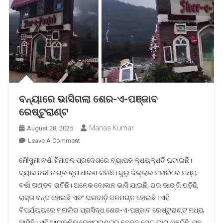
ବନ୍ୟାରେ ଭାସିଗଲା ଶେର-ଏ-ପଞ୍ଜାବ
ରେଷ୍ଟୁରାଣ୍ଟ
Manas Kumar
August 28, 2025
On
Leave A Comment
ବନ୍ୟାରେ
ମୌସୁମୀ ବର୍ଷା ହିମାଚଳ ପ୍ରଦେଶରେ ବ୍ୟାପକ କ୍ଷୟକ୍ଷତି ଘଟାଇଛି।
ଭାସିଗଲା
ବ୍ୟାସ ନଦୀ ଉଗ୍ର ରୂପ ଧାରଣ କରିଛି। କୁଲୁ ଜିଲ୍ଲାର ମନାଲିରେ ମଧ୍ୟ
ଶେର-
ବର୍ଷା ତାଣ୍ଡବ ରଚିଛି। ଅନେକ ଦୋକାନ ଭାସି ଯାଇଛି, ଘର ଭାଙ୍ଗି ପଡ଼ିଛି,
ଏ-
ରାସ୍ତା ବନ୍ଦ ହୋଇଛି ଏବଂ ଘରବାଡ଼ି ଜଳମଗ୍ନ ହୋଇଛି। ଏହି
ପଞ୍ଜାବ
ରେଷ୍ଟୁରାଣ୍ଟ
ବିପର୍ଯ୍ୟୟରେ ମନାଲିର ପ୍ରସିଦ୍ଧ ଶେର-ଏ-ପଞ୍ଜାବ ରେଷ୍ଟୁରାଣ୍ଟ ମଧ୍ୟ
ଆସିଛି। ଏହି ଆଇକନିକ ରେଷ୍ଟୁରାଣ୍ଟର କେବଳ ଗେଟ ଭାଗ ବଞ୍ଚିଛି, ପଛ