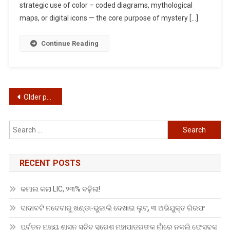
strategic use of color – coded diagrams, mythological
maps, or digital icons — the core purpose of mystery […]
Continue Reading
Posts
Older posts
navigation
Search
for:
RECENT POSTS
କମାଲ କଲା LIC, ୨୩% ବଢ଼ିଲା!
ଦାଦାବଟି ନଦେବାରୁ ଖଣ୍ଡା-ଭୁଜାଲି ଦେଖାଇ ଲୁଟ୍, ୩ ଅଭିଯୁକ୍ତ ଗିରଫ
ପୂର୍ବତନ ମୁଖ୍ୟ ଶାସନ ସଚିବ ସୁରେଶ ମହାପାତ୍ରଙ୍କ ନାଁରେ ନକଲି ଫେସବୁକ୍