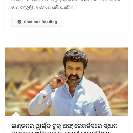
ଭାଗ ସମ୍ପୂର୍ଣ୍ଣ ବନ୍ୟାରେ ଭାସି ଯାଇଛି। […]
Continue Reading
ଲଣ୍ଡନର ୱାର୍ଲ୍ଡ ବୁକ୍ ଅଫ୍ ରେକର୍ଡସରେ ସ୍ଥାନ