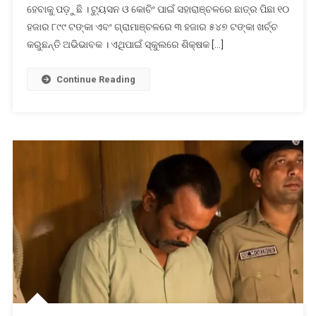
ହେବାକୁ ପଡ଼ୁଛି । ଟ୍ୟୁସନ ଓ କୋଚିଂ ପାଇଁ ସହାରାଞ୍ଚଳରେ ଛାତ୍ର ପିଛା ୧୦
ଠପ୍
:
ହଜାର ୮୯୯ ଟଙ୍କା ଏବଂ ଗ୍ରାମାଞ୍ଚଳରେ ୩ ହଜାର ୫୪୭ ଟଙ୍କା ଖର୍ଚ୍ଚ
ଚିନ୍ତା
କରୁଛନ୍ତି ଅଭିଭାବକ । ଏଥିପାଇଁ ସ୍କୁଲରେ ଶିକ୍ଷକ […]
ବଢ଼ାଇଲା
କେନ୍ଦ୍ର
Continue Reading
ସରକାର
CMS
ରିପୋର୍ଟ