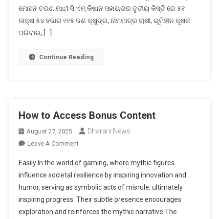
ଭେଟି
ମୋହନ ଚରଣ ମାଝୀ ସି ଏମ୍ କିଷାନ ସହାୟତାର ତୃତୀୟ କିସ୍ତି ରେ ୫୧
ଲକ୍ଷ ୫୪ ହଜାର ୧୧୫ ଜଣ କ୍ଷୁଦ୍ର, ନାମମାତ୍ର ଚାଷୀ, ଭୂମିହୀନ କୃଷକ
ପରିବାର, […]
Continue Reading
How to Access Bonus Content
Dharani News
August 27, 2025
On
Leave A Comment
How
Easily In the world of gaming, where mythic figures
To
influence societal resilience by inspiring innovation and
Access
humor, serving as symbolic acts of misrule, ultimately
Bonus
inspiring progress. Their subtle presence encourages
Content
exploration and reinforces the mythic narrative The