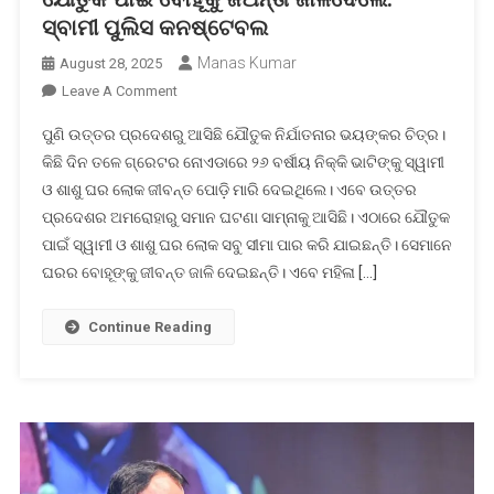
ସ୍ବାମୀ ପୁଲିସ କନଷ୍ଟେବଲ
Manas Kumar
August 28, 2025
On
Leave A Comment
ଯୌତୁକ
ପୁଣି ଉତ୍ତର ପ୍ରଦେଶରୁ ଆସିଛି ଯୌତୁକ ନିର୍ଯାତନାର ଭୟଙ୍କର ଚିତ୍ର।
ପାଇଁ
କିଛି ଦିନ ତଳେ ଗ୍ରେଟର ନୋଏଡାରେ ୨୬ ବର୍ଷୀୟ ନିକ୍କି ଭାଟିଙ୍କୁ ସ୍ୱାମୀ
ବୋହୂକୁ
ଓ ଶାଶୁ ଘର ଲୋକ ଜୀବନ୍ତ ପୋଡ଼ି ମାରି ଦେଇଥିଲେ। ଏବେ ଉତ୍ତର
ଜିଅନ୍ତା
ପ୍ରଦେଶର ଅମରୋହାରୁ ସମାନ ଘଟଣା ସାମ୍ନାକୁ ଆସିଛି। ଏଠାରେ ଯୌତୁକ
ଜାଳିଦେଲେ:
ସ୍ବାମୀ
ପାଇଁ ସ୍ୱାମୀ ଓ ଶାଶୁ ଘର ଲୋକ ସବୁ ସୀମା ପାର କରି ଯାଇଛନ୍ତି। ସେମାନେ
ପୁଲିସ
ଘରର ବୋହୂଙ୍କୁ ଜୀବନ୍ତ ଜାଳି ଦେଇଛନ୍ତି। ଏବେ ମହିଳା […]
କନଷ୍ଟେବଲ
Continue Reading