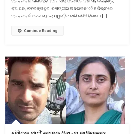
ପ୍ରବଳ ବର୍ଷା ଲାଗିରହିବ । ଆଜି ସାରା ଓଡ଼ିଶାରେ ବର୍ଷା ସହ କଳାହାଣ୍ଡି,
୫
ଜିଲ୍ଲାରେ
ନୂଆପଡା, ନବରଙ୍ଗପୁର, ବଲାଙ୍ଗୀର ଓ ବରଗଡ଼ ଏହି ୫ ଜିଲ୍ଲାରେ
ପ୍ରବଳ
ପ୍ରବଳ ବର୍ଷା ନେଇ ୟେଲୋ ଓ୍ୱାର୍ଣ୍ଣିଂ ଜାରି କରିଛି ବିଭାଗ । […]
ବର୍ଷା
ନେଇ
Continue Reading
ୟେଲୋ
ଚେତାବନୀ
ଯୌତୁକ ପାଇଁ ବୋହୂକୁ ଜିଅନ୍ତା ଜାଳିଦେଲେ: