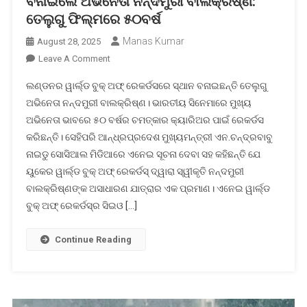
ବନାଇଲେ ଅଭିନେତା ନନ୍ଦମୁରୀ ବାଲକ୍ରିଷ୍ଣ:
ତେଲୁଗୁ ଫିଲ୍ମରେ ୫୦ବର୍ଷ
Manas Kumar
August 28, 2025
On
Leave A Comment
ଲଣ୍ଡନର
ଲଣ୍ଡନର ୱାର୍ଲ୍ଡ ବୁକ୍ ଅଫ୍ ରେକର୍ଡସରେ ସ୍ଥାନ ବନାଇଛନ୍ତି ତେଲୁଗୁ
ୱାର୍ଲ୍ଡ
ଅଭିନେତା ନନ୍ଦମୁରୀ ବାଲକ୍ରିଷ୍ଣ। ଭାରତୀୟ ସିନେମାରେ ମୁଖ୍ୟ
ବୁକ୍
ଅଭିନେତା ଭାବରେ ୫୦ ବର୍ଷର ଚମତ୍କାର କ୍ୟାରିଅର ପାଇଁ ରେକର୍ଡସ
ଅଫ୍
କରିଛନ୍ତି। ସେହିପରି ଆନ୍ଧ୍ରପ୍ରଦେଶ ମୁଖ୍ୟମନ୍ତ୍ରୀ ଏନ.ଚନ୍ଦ୍ରବାବୁ
ରେକର୍ଡସରେ
ସ୍ଥାନ
ନାଇଡୁ ସୋସିଆଲ ମିଡିଆରେ ଏନେଇ ସୂଚନା ଦେବା ସହ କହିଛନ୍ତି ଯେ
ବନାଇଲେ
ୟୁକେର ୱାର୍ଲ୍ଡ ବୁକ୍ ଅଫ୍ ରେକର୍ଡସ୍ ଦ୍ୱାରା ସ୍ୱୀକୃତି ନନ୍ଦମୁରୀ
ଅଭିନେତା
ବାଲକ୍ରିଷ୍ଣଙ୍କ ଅସାଧାରଣ ଯାତ୍ରାର ଏକ ପ୍ରମାଣ। ଏନେଇ ୱାର୍ଲ୍ଡ
ନନ୍ଦମୁରୀ
ବୁକ୍ ଅଫ୍ ରେକର୍ଡସ୍‌ର ସିଇଓ […]
ବାଲକ୍ରିଷ୍ଣ:
ତେଲୁଗୁ
Continue Reading
ଫିଲ୍ମରେ
୫୦ବର୍ଷ