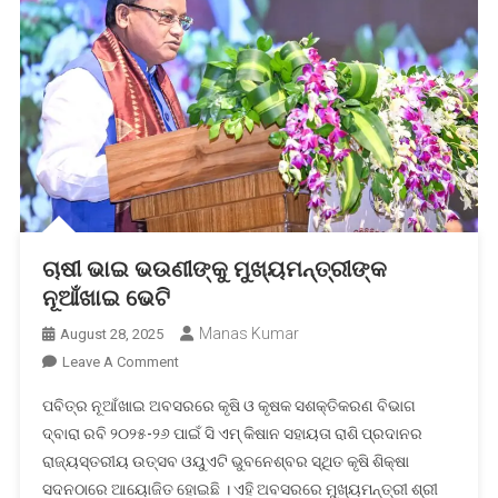
ଚାଷୀ ଭାଇ ଭଉଣୀଙ୍କୁ ମୁଖ୍ୟମନ୍ତ୍ରୀଙ୍କ
ନୂଆଁଖାଇ ଭେଟି
Manas Kumar
August 28, 2025
On
Leave A Comment
ଚାଷୀ
ପବିତ୍ର ନୂଆଁଖାଇ ଅବସରରେ କୃଷି ଓ କୃଷକ ସଶକ୍ତିକରଣ ବିଭାଗ
ଭାଇ
ଦ୍ବାରା ରବି ୨୦୨୫-୨୬ ପାଇଁ ସି ଏମ୍ କିଷାନ ସହାୟତା ରାଶି ପ୍ରଦାନର
ଭଉଣୀଙ୍କୁ
ରାଜ୍ୟସ୍ତରୀୟ ଉତ୍ସବ ଓୟୁଏଟି ଭୁବନେଶ୍ବର ସ୍ଥିତ କୃଷି ଶିକ୍ଷା
ମୁଖ୍ୟମନ୍ତ୍ରୀଙ୍କ
ସଦନଠାରେ ଆୟୋଜିତ ହୋଇଛି । ଏହି ଅବସରରେ ମୁଖ୍ୟମନ୍ତ୍ରୀ ଶ୍ରୀ
ନୂଆଁଖାଇ