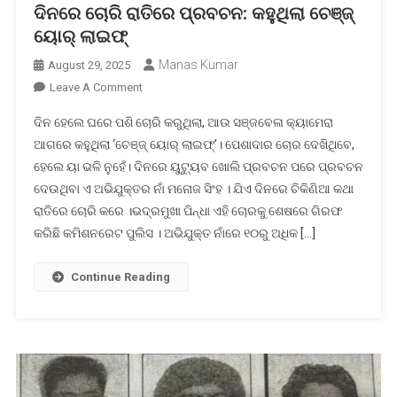
ଦିନରେ ଚୋରି ରାତିରେ ପ୍ରବଚନ: କହୁଥିଲା ଚେଞ୍ଜ୍
ୟୋର୍ ଲାଇଫ୍
Manas Kumar
August 29, 2025
On
Leave A Comment
ଦିନରେ
ଦିନ ହେଲେ ଘରେ ପଶି ଚୋରି କରୁଥିଲା, ଆଉ ସଞ୍ଜବେଳା କ୍ୟାମେରା
ଚୋରି
ଆଗରେ କହୁଥିଲା ‘ଚେଞ୍ଜ୍ ୟୋର୍ ଲାଇଫ୍’। ପେଶାଦାର ଚୋର ଦେଖିଥିବେ,
ରାତିରେ
ହେଲେ ୟା ଭଳି ନୁହେଁ। ଦିନରେ ୟୁଟ୍ୟୁବ ଖୋଲି ପ୍ରବଚନ ପରେ ପ୍ରବଚନ
ପ୍ରବଚନ:
ଦେଉଥିବା ଏ ଅଭିଯୁକ୍ତର ନାଁ ମନୋଜ ସିଂହ । ଯିଏ ଦିନରେ ଚିକିଣିଆ କଥା
କହୁଥିଲା
ଚେଞ୍ଜ୍
ରାତିରେ ଚୋରି କରେ ।ଭଦ୍ରମୁଖା ପିନ୍ଧା ଏହି ଚୋରକୁ ଶେଷରେ ଗିରଫ
ୟୋର୍
କରିଛି କମିଶନରେଟ ପୁଲିସ । ଅଭିଯୁକ୍ତ ନାଁରେ ୧୦ରୁ ଅଧିକ […]
ଲାଇଫ୍
Continue Reading