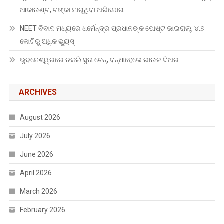
ଆକାଉଣ୍ଟ, ଟଙ୍କା ମାଗୁଥିବା ଅଭିଯୋଗ
NEET ବିବାଦ ମଧ୍ୟରେ ଧର୍ମେନ୍ଦ୍ର ପ୍ରଧାନଙ୍କ ପୋଷ୍ଟ ଭାଇରାଲ୍, ୪.୭
କୋଟିରୁ ଅଧିକ ଭ୍ୟୁସ୍
ଭୁବନେଶ୍ୱରରେ ନକଲି ସୁନା ଚେନ୍, ବନ୍ଧାହେଲେ ଭାଉଜ ଦିଅର
ARCHIVES
August 2026
July 2026
June 2026
April 2026
March 2026
February 2026