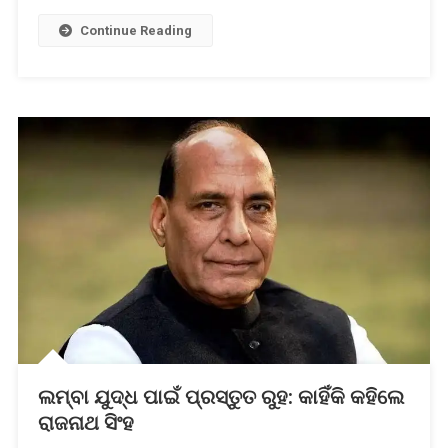
Continue Reading
ଲମ୍ବା ଯୁଦ୍ଧ ପାଇଁ ପ୍ରସ୍ତୁତ ରୁହ: କାହିଁକି କହିଲେ
ରାଜନାଥ ସିଂହ