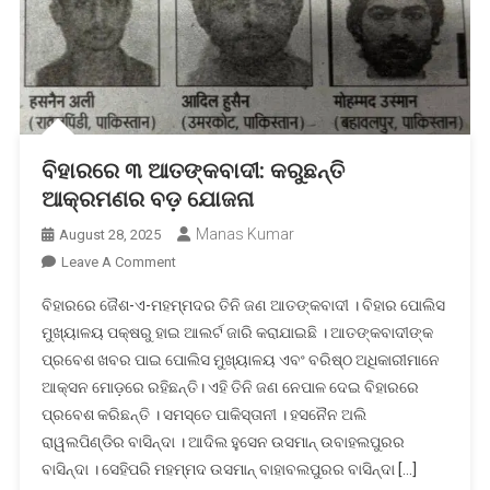
ବିହାରରେ ୩ ଆତଙ୍କବାଦୀ: କରୁଛନ୍ତି
ଆକ୍ରମଣର ବଡ଼ ଯୋଜନା
Manas Kumar
August 28, 2025
On
Leave A Comment
ବିହାରରେ
ବିହାରରେ ଜୈଶ-ଏ-ମହମ୍ମଦର ତିନି ଜଣ ଆତଙ୍କବାଦୀ । ବିହାର ପୋଲିସ
୩
ମୁଖ୍ୟାଳୟ ପକ୍ଷରୁ ହାଇ ଆଲର୍ଟ ଜାରି କରାଯାଇଛି । ଆତଙ୍କବାଦୀଙ୍କ
ଆତଙ୍କବାଦୀ:
ପ୍ରବେଶ ଖବର ପାଇ ପୋଲିସ ମୁଖ୍ୟାଳୟ ଏବଂ ବରିଷ୍ଠ ଅଧିକାରୀମାନେ
କରୁଛନ୍ତି
ଆକ୍ସନ ମୋଡ଼ରେ ରହିଛନ୍ତି। ଏହି ତିନି ଜଣ ନେପାଳ ଦେଇ ବିହାରରେ
ଆକ୍ରମଣର
ବଡ଼
ପ୍ରବେଶ କରିଛନ୍ତି । ସମସ୍ତେ ପାକିସ୍ତାନୀ । ହସନୈନ ଅଲି
ଯୋଜନା
ରାୱଲପିଣ୍ଡିର ବାସିନ୍ଦା । ଆଦିଲ ହୁସେନ ଉସମାନ୍ ଉବାହଲପୁରର
ବାସିନ୍ଦା । ସେହିପରି ମହମ୍ମଦ ଉସମାନ୍ ବାହାବଲପୁରର ବାସିନ୍ଦା […]