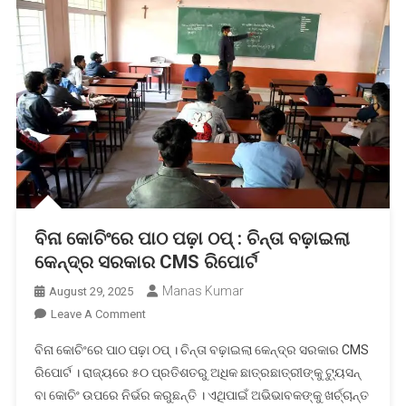
ବିନା କୋଚିଂରେ ପାଠ ପଢ଼ା ଠପ୍ : ଚିନ୍ତା ବଢ଼ାଇଲା
କେନ୍ଦ୍ର ସରକାର CMS ରିପୋର୍ଟ
Manas Kumar
August 29, 2025
On
Leave A Comment
ବିନା
ବିନା କୋଚିଂରେ ପାଠ ପଢ଼ା ଠପ୍ । ଚିନ୍ତା ବଢ଼ାଇଲା କେନ୍ଦ୍ର ସରକାର CMS
କୋଚିଂରେ
ରିପୋର୍ଟ । ରାଜ୍ୟରେ ୫୦ ପ୍ରତିଶତରୁ ଅଧିକ ଛାତ୍ରଛାତ୍ରୀଙ୍କୁ ଟ୍ୟୁସନ୍
ପାଠ
ବା କୋଚିଂ ଉପରେ ନିର୍ଭର କରୁଛନ୍ତି । ଏଥିପାଇଁ ଅଭିଭାବକଙ୍କୁ ଖର୍ଚ୍ଚାନ୍ତ
ପଢ଼ା