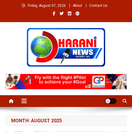
Skip
Friday, August 07, 2026
About
Contact Us
to
content
Welcome to Dharaninews
Dharaninews.in
MONTH:
AUGUST 2025