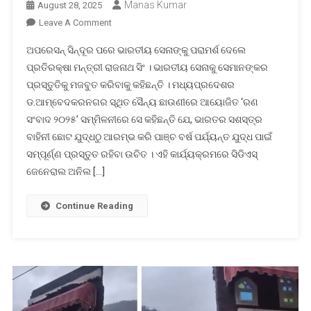
Manas Kumar
August 28, 2025
On
Leave A Comment
ଲମ୍ବା
ଅପରେସନ୍ ସିନ୍ଦୂର ପରେ ଭାରତୀୟ ସେନାଙ୍କୁ ପରାମର୍ଶ ଦେଲେ
ଯୁଦ୍ଧ
ପ୍ରତିରକ୍ଷା ମନ୍ତ୍ରୀ ରାଜନାଥ ସିଂ । ଭାରତୀୟ ସେନାକୁ ସେମାନଙ୍କର
ପାଇଁ
ପ୍ରସ୍ତୁତିକୁ ମଜବୁତ କରିବାକୁ କହିଛନ୍ତି । ମଧ୍ୟପ୍ରଦେଶର
ପ୍ରସ୍ତୁତ
ଡ.ଆମ୍ବେଦକରନଗର ସ୍ଥିତ ସୈନ୍ୟ ଛାଉଣୀରେ ଆୟୋଜିତ ‘ରଣ
ରୁହ:
କାହିଁକି
ସଂବାଦ ୨୦୨୫’ ସମ୍ମିଳନୀରେ ସେ କହିଛନ୍ତି ଯେ, ଭାରତର ସଶସ୍ତ୍ର
କହିଲେ
ବାହିନୀ ଛୋଟ ଯୁଦ୍ଧଠୁ ଆରମ୍ଭ କରି ପାଞ୍ଚ ବର୍ଷ ପର୍ଯ୍ୟନ୍ତ ଯୁଦ୍ଧ ପାଇଁ
ରାଜନାଥ
ସମ୍ପୂର୍ଣ୍ଣ ପ୍ରସ୍ତୁତ ରହିବା ଉଚିତ । ଏହି କାର୍ଯ୍ୟକ୍ରମରେ ସିଡିଏସ୍
ସିଂହ
ଜେନେରାଲ ଅନିଲ […]
Continue Reading