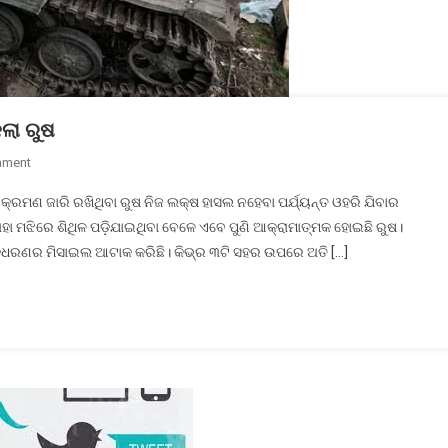
ଲା ରୁଷ
On
mment
କିଭ୍‌ର
 ଆକ୍ରମଣ ଜାରି ରଖିଥିବା ରୁଷ ନିଜ ଲକ୍ଷ ହାସଲ ନହେବା ପର୍ଯ୍ୟନ୍ତ ଓହରି ଯିବାର
୩ଟି
ାହା ମଝିରେ ଶିଥିଳ ପଡ଼ିଯାଇଥିବା ବେଳେ ଏବେ ପୁଣି ଆକ୍ରାମାତ୍ମକ ହୋଇଛି ରୁଷ।
ସହର
ଡ଼ଧରଣର ମିସାଇଲ ଆଟାକ କରିଛି। କିଭ୍‌ର ୩ଟି ସହର ଉପରେ ଅତି […]
ଉପରେ
ଭୟଙ୍କର
ହମଲା
କଲା
ରୁଷ