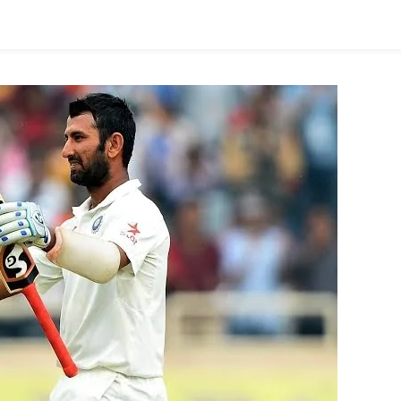
ଆଣିବେ
କି
ସରକାର
?
ସଂସଦରେ
ଏମିତି
କହିଲେ
ମନ୍ତ୍ରୀ…