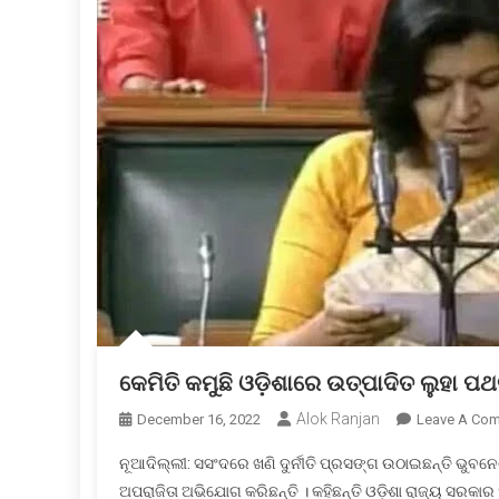
କେମିତି କମୁଛି ଓଡ଼ିଶାରେ ଉତ୍ପାଦିତ ଲୁହା 
Alok Ranjan
December 16, 2022
Leave A Co
ନୂଆଦିଲ୍ଲୀ: ସସଂଦରେ ଖଣି ଦୁର୍ନୀତି ପ୍ରସଙ୍ଗ ଉଠାଇଛନ୍ତି ଭୁବନେ
ଅପରାଜିତା ଅଭିଯୋଗ କରିଛନ୍ତି । କହିଛନ୍ତି ଓଡ଼ିଶା ରାଜ୍ୟ ସରକାର 