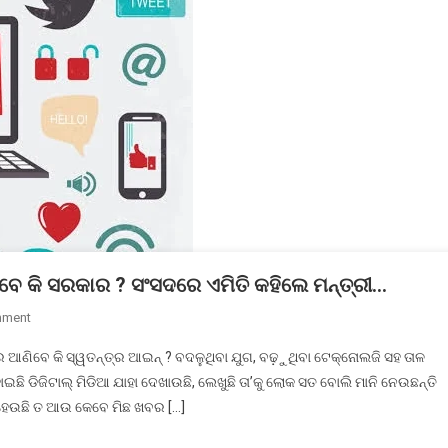
ିବେ କି ସରକାର ? ସଂସଦରେ ଏମିତି କହିଲେ ମନ୍ତ୍ରୀ…
On
mment
ଡିଜିଟାଲ୍
ର ଆଣିବେ କି ସ୍ୱତନ୍ତ୍ର ଆଇନ୍ ? ବଦଳୁଥିବା ଯୁଗ, ବଢ଼ୁଥିବା ଟେକ୍ନୋଲଜି ସହ ତାଳ
ମିଡିଆ
ୋଇଛି ଡିଜିଟାଲ୍ ମିଡିଆ ଯାହା ଦେଖାଉଛି, ଲେଖୁଛି ତା’କୁ ଲୋକ ସତ ବୋଲି ମାନି ନେଉଛନ୍ତି
ପାଇଁ
 ହେଉଛି ତ ଆଉ କେବେ ମିଛ ଖବର […]
ସ୍ୱତନ୍ତ୍ର
ଆଇନ୍