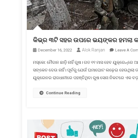
କିଭ୍‌ର ୩ଟି ସହର ଉପରେ ଭୟଙ୍କର ହମଲା କ
Alok Ranjan
December 16, 2022
Leave A Co
ମସ୍କୋ: ମୈଦାନ ଛାଡ଼ି ନାହିଁ ରୁଷ। ଗତ ୧୧ ମାସ ହେବ ୟୁକ୍ରେନ୍‌ରେ
ସଙ୍କେତ ଦେଉ ନାହିଁ। ପୂର୍ବରୁ ଯେଉଁ ଘମାଘୋଟ ଲଢ଼େଇ ହେଉଥିଲା ତ
ୟୁକ୍ରେନର ରାଜଧାନୀରେ ପହଞ୍ଚିଥିବା ରୁଷ ସେନା ନିକଟରେ ଏକ ବ
Continue Reading