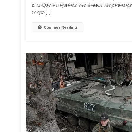
ଆଶ୍ଚର୍ଯ୍ୟର କଥା ନୂଆ ନିଲାମ ପରେ ନିଲମଧାରୀ ନିମ୍ନ ମାନର ଲୁହ
ସମସ୍ତେ […]
Continue Reading