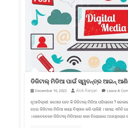
ଡିଜିଟାଲ୍ ମିଡିଆ ପାଇଁ ସ୍ୱତନ୍ତ୍ର ଆଇନ୍ ଆଣ
Alok Ranjan
December 16, 2022
Leave A Co
ନୂଆଦିଲ୍ଲୀ: କଠୋର ହେବ କି ଡିଜିଟାଲ୍ ମିଡିଆ ପରିଚାଳନା ? ସରକା
ଦେଇ ଡିଜିଟାଲ ମିଡିଆ କାୟା ବିସ୍ତାର କରି ଚାଲିଛି । ସମୟ ଏମିତି ହ
। କେତେବେଳେ ଡିଜିଟାଲ୍ ମିଡିଆରେ କାହା ବିରୋଧରେ ଅପପ୍ରଚାର