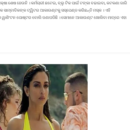
କ୍ଷା ଶେଷ ହେଉନି । କର୍ମଚାରୀ ଛଟେଇ, ବ୍ଲୁ ଟିକ ପାଇଁ ଟଙ୍କା ବଢାଇବା, କଟକଣା ଜାରି
ଏଲନ
କ ସାମ୍ବାଦିକଙ୍କ ଟ୍ୱିଟର ଆକାଉଣ୍ଟକୁ ସସ୍‌ପେଣ୍ଡ କରିଛନ୍ତି ମସ୍କ । ଏହି
ମସ୍କଙ୍କ
ସ ଓ ୱାଶିଂଟନ ପୋଷ୍ଟର ବୋଲି ଜଣାପଡିଛି । ସେମାନେ ଆକାଉଣ୍ଟ ଖୋଲିବା ମାତ୍ରେ ଏହା
ଟାର୍ଗେଟ;
ସସ୍ପେଣ୍ଡ
କଲେ
ଆକାଉଣ୍ଟ