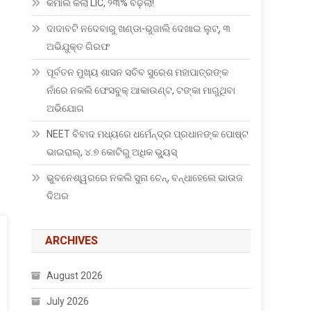
କମାଲ କଲା LIC, ୨୩% ବଢ଼ିଲା!
ଦାଦାବଟି ନଦେବାରୁ ଖଣ୍ଡା-ଭୁଜାଲି ଦେଖାଇ ଲୁଟ୍, ୩
ଅଭିଯୁକ୍ତ ଗିରଫ
ପୂର୍ବତନ ମୁଖ୍ୟ ଶାସନ ସଚିବ ସୁରେଶ ମହାପାତ୍ରଙ୍କ
ନାଁରେ ନକଲି ଫେସବୁକ୍ ଆକାଉଣ୍ଟ, ଟଙ୍କା ମାଗୁଥିବା
ଅଭିଯୋଗ
NEET ବିବାଦ ମଧ୍ୟରେ ଧର୍ମେନ୍ଦ୍ର ପ୍ରଧାନଙ୍କ ପୋଷ୍ଟ
ଭାଇରାଲ୍, ୪.୭ କୋଟିରୁ ଅଧିକ ଭ୍ୟୁସ୍
ଭୁବନେଶ୍ୱରରେ ନକଲି ସୁନା ଚେନ୍, ବନ୍ଧାହେଲେ ଭାଉଜ
ଦିଅର
ARCHIVES
August 2026
July 2026