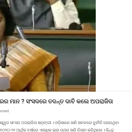
ପଥରର ମାନ ? ସଂସଦରେ ତଦନ୍ତ ଦାବି କଲେ ଅପରାଜିତା
On
mment
କେମିତି
ଶ୍ୱର ସାଂସଦ ଅପରାଜିତା ଷଡ଼ଙ୍ଗୀ । ଓଡ଼ିଶାରେ ଖଣି ଖନନରେ ଦୁର୍ନୀତି ହୋଇଥିବା
କମୁଛି
୨୦୨୦-୨୧ ଆର୍ଥିକ ବର୍ଷରେ ଏକାଧିକ ଲୁହା ପଥର ଖଣି ନିଲାମ କରିଥିଲେ । କିନ୍ତୁ
ଓଡ଼ିଶାରେ