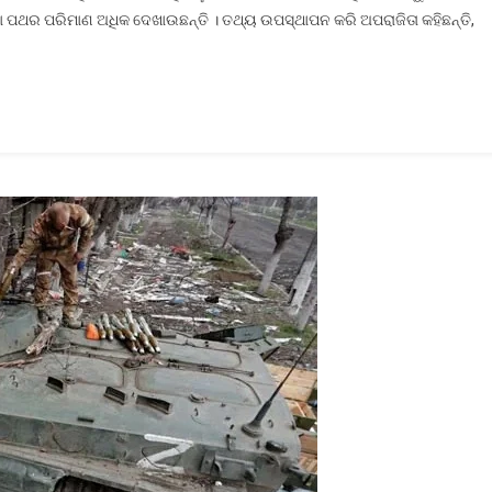
ା ପଥର ପରିମାଣ ଅଧିକ ଦେଖାଉଛନ୍ତି । ତଥ୍ୟ ଉପସ୍ଥାପନ କରି ଅପରାଜିତା କହିଛନ୍ତି,
ଉତ୍ପାଦିତ
ଲୁହା
ପଥରର
ମାନ
?
ସଂସଦରେ
ତଦନ୍ତ
ଦାବି
କଲେ
ଅପରାଜିତା