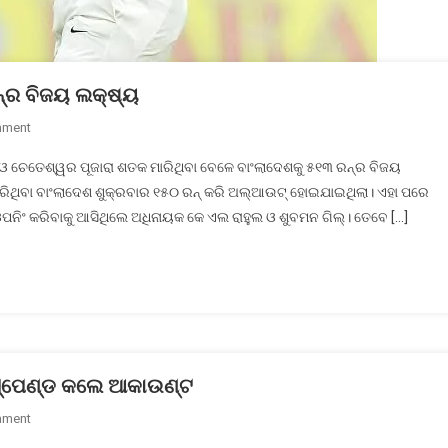
୍‌ର ବିଜୟ ଲକ୍ଷ୍ୟ
On
mment
ପୂଜାରା
 ଚେତେଶ୍ୱର ପୂଜାରା ଶତକ ମାରିଥିବା ବେଳେ ବାଂଲାଦେଶକୁ ୫୧୩ ରନ୍‌ର ବିଜୟ
ମାରିଲେ
କରିଥିବା ବାଂଲାଦେଶ ଶୁକ୍ରବାର ୧୫୦ ରନ୍ କରି ଅଲ୍‌ଆଉଟ୍ ହୋଇଯାଇଥିଲା। ଏହା ପରେ
ଶତକ;
 ଓପନିଂ କରିବାକୁ ଆସିଥିଲେ ଅଧିନାୟକ କେ ଏଲ ରାହୁଲ ଓ ଶୁବମନ ଗିଲ୍‌। ତେବେ […]
ବାଂଲାଦେଶକୁ
୫୧୩
ରନ୍‌ର
ବିଜୟ
ଲକ୍ଷ୍ୟ
ସସ୍ପେଣ୍ଡ କଲେ ଆକାଉଣ୍ଟ
On
mment
ସାମ୍ବାଦିକଙ୍କୁ