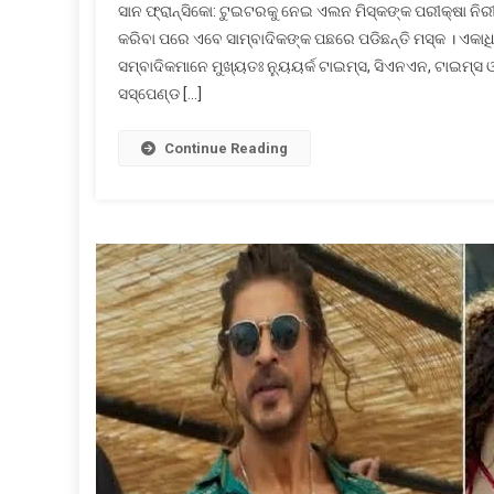
ସାନ ଫ୍ରାନ୍ସିକୋ: ଟୁଇଟରକୁ ନେଇ ଏଲନ ମିସ୍କଙ୍କ ପରୀକ୍ଷା ନିରୀ
କରିବା ପରେ ଏବେ ସାମ୍ବାଦିକଙ୍କ ପଛରେ ପଡିଛନ୍ତି ମସ୍କ । ଏକାଧି
ସମ୍ବାଦିକମାନେ ମୁଖ୍ୟତଃ ନ୍ୟୁୟର୍କ ଟାଇମ୍ସ, ସିଏନଏନ, ଟାଇମ୍
ସସ୍‌ପେଣ୍ଡ […]
Continue Reading