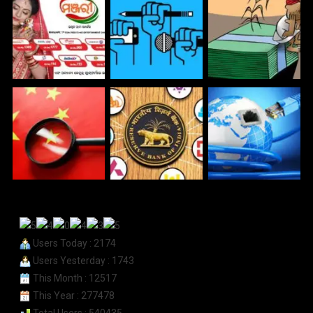
Users Today : 2174
Users Yesterday : 1743
This Month : 12517
This Year : 277478
Total Users : 540435