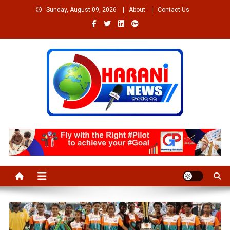
Skip
Sunday, August 09, 2026
About
Contact Us
to
content
Welcome to Dharaninews
Dharaninews.in