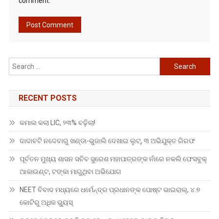
comment.
Search
for:
RECENT POSTS
କମାଲ କଲା LIC, ୨୩% ବଢ଼ିଲା!
ଦାଦାବଟି ନଦେବାରୁ ଖଣ୍ଡା-ଭୁଜାଲି ଦେଖାଇ ଲୁଟ୍, ୩ ଅଭିଯୁକ୍ତ ଗିରଫ
ପୂର୍ବତନ ମୁଖ୍ୟ ଶାସନ ସଚିବ ସୁରେଶ ମହାପାତ୍ରଙ୍କ ନାଁରେ ନକଲି ଫେସବୁକ୍
ଆକାଉଣ୍ଟ, ଟଙ୍କା ମାଗୁଥିବା ଅଭିଯୋଗ
NEET ବିବାଦ ମଧ୍ୟରେ ଧର୍ମେନ୍ଦ୍ର ପ୍ରଧାନଙ୍କ ପୋଷ୍ଟ ଭାଇରାଲ୍, ୪.୭
କୋଟିରୁ ଅଧିକ ଭ୍ୟୁସ୍