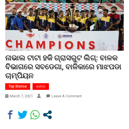
ନାଭାଲ ଟାଟା ହକି ଗ୍ରାସରୁଟ ଲିଗ୍‌: ବାଳକ
ବିଭାଗରେ ସବଡେଗା, ବାଳିକାରେ ମାଝପଡା
ଚାମ୍ପିୟନ
Top Storise
କ୍ରୀଡ଼ା
On
March 7, 2021
Leave A Comment
ନାଭାଲ
ଟାଟା
ହକି
ଗ୍ରାସରୁଟ
ଲିଗ୍‌: