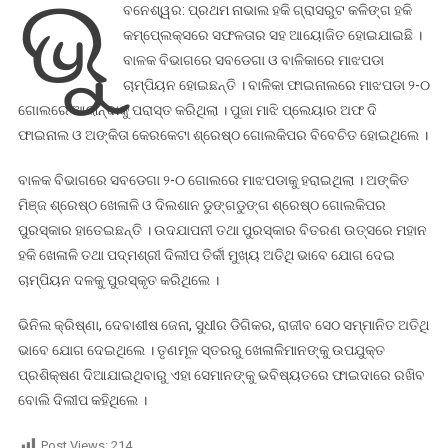
ଭୁ
ବନେଶ୍ୱର: ପ୍ରଥମ ନାଭାଲ ହକି ଗ୍ରାସରୁଟ କଳିଙ୍ଗ ହକି
ବାଳକ
କମ୍ପେ୍ଲକ୍ସରେ ସଫଳତାର ସହ ଆୟୋଜିତ ହୋଇଯାଇଛି ।
ବିଭାଗରେ
ବାଳକ ବିଭାଗରେ ସବଡେଗା ଓ ବାଳିକାରେ ମାଝପଡା
ସବଡେଗା,
ଚାମ୍ପିୟନ ହୋଇଛନ୍ତି । ବାଳିକା ଫାଇନାଲରେ ମାଝପଡା ୨-୦
ବାଳିକାରେ
ଗୋଲରେ ଆଲାନ୍ଦାକୁ ପରାସ୍ତ କରିଥିଲା । ପୁଜା ମାଝି ପ୍ଲେୟାର ଅଫ ଦି
ମାଝପଡା
ଫାଇନାଲ ଓ ଅଙ୍କିତା କେରକେଟା ଶ୍ରେଷ୍ଠ ଗୋଲକିପର ବିବେଚିତ ହୋଇଥିଲେ ।
ଚାମ୍ପିୟନ
ବାଳକ ବିଭାଗରେ ସବଡେଗା ୨-୦ ଗୋଲରେ ମାଝପଡାକୁ ହରାଇଥିଲା । ଅଙ୍କିତ
ମିଞ୍ଜ ଶ୍ରେଷ୍ଠ ଖେଳାଳି ଓ ଦିଲଶାନ ଡୁଙ୍ଗଡୁଙ୍ଗ ଶ୍ରେଷ୍ଠ ଗୋଲକିପର
ପୁରସ୍କାର ହାତେଇଛନ୍ତି । ଉଦଯାପନୀ ତଥା ପୁରସ୍କାର ବିତରଣ ଉତ୍ସରେ ମହାନ
ହକି ଖେଳାଳି ତଥା ପଦ୍ମଶ୍ରୀ ଦିଲୀପ ତିର୍କୀ ମୁଖ୍ୟ ଅତିଥି ଭାବେ ଯୋଗ ଦେଇ
ଚାମ୍ପିୟନ ଦଳକୁ ପୁରସ୍କୃତ କରିଥିଲେ ।
ଭିନିଲ କ୍ରିଷ୍ଣା, ଦେବାଶୀଷ ଜେନା, ସୁଧୀର ଡିଗିକର, ରାଜୀବ ସେଠ ସମ୍ମାନିତ ଅତିଥି
ଭାବେ ଯୋଗ ଦେଇଥିଲେ । ତୃଣମୂଳ ସ୍ତରରୁ ଖେଳାଳିମାନଙ୍କୁ ଉପଯୁକ୍ତ
ପ୍ରଶିକ୍ଷଣ ଦିଆଯାଇଥିବାରୁ ଏହା ସେମାନଙ୍କୁ ଭବିଷ୍ୟତରେ ଫାଇଦାରେ ରଖିବ
ବୋଲି ଦିଲୀପ କହିଥିଲେ ।
Post Views:
214