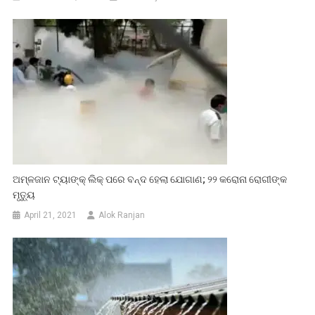
ଅମ୍ଳଜାନ ଟ୍ୟାଙ୍କ୍‌ ଲିକ୍ ପରେ ବନ୍ଦ ହେଲା ଯୋଗାଣ; ୨୨ କରୋନା ରୋଗୀଙ୍କ
ମୃତ୍ୟୁ
April 21, 2021
Alok Ranjan