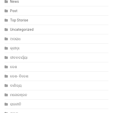
News
Post
Top Storise
Uncategorized
ଅପରାଧ
କ୍ରୀଡ଼ା
ଜୀବନଚର୍ଯ୍ୟା
ଦେଶ
ଦେଶ- ବିଦେଶ
ବାଣିଜ୍ୟ
ମନୋରଞ୍ଜନ
ରାଜନୀତି