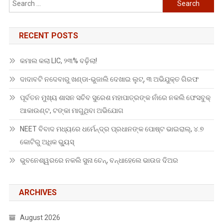
Search
for:
RECENT POSTS
କମାଲ କଲା LIC, ୨୩% ବଢ଼ିଲା!
ଦାଦାବଟି ନଦେବାରୁ ଖଣ୍ଡା-ଭୁଜାଲି ଦେଖାଇ ଲୁଟ୍, ୩ ଅଭିଯୁକ୍ତ ଗିରଫ
ପୂର୍ବତନ ମୁଖ୍ୟ ଶାସନ ସଚିବ ସୁରେଶ ମହାପାତ୍ରଙ୍କ ନାଁରେ ନକଲି ଫେସବୁକ୍
ଆକାଉଣ୍ଟ, ଟଙ୍କା ମାଗୁଥିବା ଅଭିଯୋଗ
NEET ବିବାଦ ମଧ୍ୟରେ ଧର୍ମେନ୍ଦ୍ର ପ୍ରଧାନଙ୍କ ପୋଷ୍ଟ ଭାଇରାଲ୍, ୪.୭
କୋଟିରୁ ଅଧିକ ଭ୍ୟୁସ୍
ଭୁବନେଶ୍ୱରରେ ନକଲି ସୁନା ଚେନ୍, ବନ୍ଧାହେଲେ ଭାଉଜ ଦିଅର
ARCHIVES
August 2026