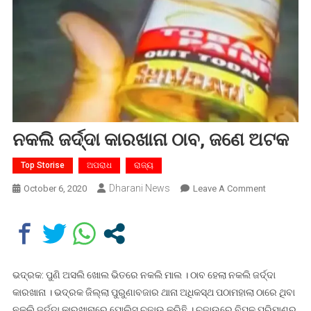
ନକଲି ଜର୍ଦ୍ଦା କାରଖାନା ଠାବ, ଜଣେ ଅଟକ
Top Storise
ଅପରାଧ
ରାଜ୍ୟ
Dharani News
On
October 6, 2020
Leave A Comment
ନକଲି
ଜର୍ଦ୍ଦା
କାରଖାନା
ଠାବ,
ଜଣେ
ଭଦ୍ରକ: ପୁଣି ଅସଲି ଖୋଲ ଭିତରେ ନକଲି ମାଲ । ଠାବ ହେଲା ନକଲି ଜର୍ଦ୍ଦା
ଅଟକ
କାରଖାନା । ଭଦ୍ରକ ଜିଲ୍ଲା ପୁରୁଣାବଜାର ଥାନା ଅଧିକସ୍ଥ ପଠାମହାଲା ଠାରେ ଥିବା
ନକଲି ଜର୍ଦ୍ଦା କାରଖାନାରେ ପୋଲିସ ଚଢାଉ କରିଛି । ଚଢାଉରେ ବିପୁଳ ପରିମାଣର