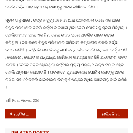
ନକଲି ଜର୍ଦ୍ଦା ଠାବ ହେବା ସହ ଜଣଙ୍କୁ ଅଟକ ରଖିଛି ପୋଲିସ ।
ସୂଚନା ଅନୁସାରେ , ଭଦ୍ରକ ପୁରୁଣାବଜାର ଥାନା ପଠାନମହଲା ଠାରେ ଏକ ଘରେ
ବିପୁଳ ପରମାଣର ନକଲି ଜର୍ଦ୍ଦା କାରଖାନା ଥିବା ନେଇ ପୋଲିସକୁ ସୂଚନା ମିଳିଥିଲା ।
ପୋଲିସ ଖବର ପାଇ ଏକ ଟିମ ନେଇ ଉକ୍ତ ଘରେ ଅତର୍କିତ ଭାବେ ଚଢ଼ାଉ
କରିଥିଲା । ଚଢାଉରେ ବିପୁଳ ପରିମାଣର ନାମିଦାମୀ କମ୍ପାନୀର ନକଲି ଜର୍ଦ୍ଦା
ଜବତ କରିଛି । ସେହିପରି ଘର ଭିତରୁ ନାମୀ କମ୍ପାନୀର ନକଲି ଲୋଗୋ , ଜର୍ଦ୍ଦା ପତି
, ଲେବେଲ , ସେଣ୍ଟ ଓ ଅନ୍ୟାନ୍ୟ କେମିକାଲ ସାମଗ୍ରୀ ସହ କିଛି ଯନ୍ତ୍ରାଂଶ ଜବତ
କରିଛି । ତେବେ ଜବତ ହୋଇଥିବା ଜର୍ଦ୍ଦାର ମୂଲ୍ୟ ପ୍ରାୟ ୨ ଲକ୍ଷ ଟଙ୍କା ହେବ
ବୋଲି ଅନୁମାନ କରାଯାଉଛି । ଘଟଣାରେ ପୁରଣାବଜାର ପୋଲିସ ଜଣଙ୍କୁ ଅଟକ
ରଖିବା ସହ ଏହି ନକଲି କାରବାରର ଲିଙ୍କ୍ ବିଷୟରେ ଅଧିକ ଖୋଳତାଡ଼ ଜାରି ରଖିଛି
।
Post Views:
236
Post
ମନ୍ଦିର ଖୋଲିବା ଦାବିରେ ଶ୍ରୀମନ୍ଦିର ସାମ୍ନାରେ ଧାରଣା, ଆସନ୍ତାକାଲି ଘଣ୍ଟ ବାଡେଇ ପ୍ରତିବାଦ
ନାଲିବତି ଗାଡିରେ ଧରାପଡିଲେ ୨ ନକଲି ପୋଲିସ
navigation
RELATED POSTS