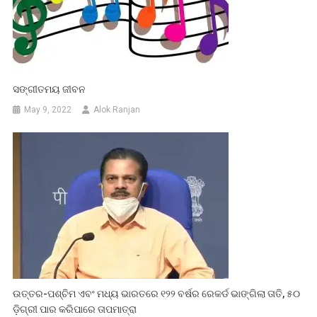
ସଙ୍ଗୀତମୟ ଜୀବନ
May 9, 2022
Alok Ranjan
ଉତ୍ତର-ପଶ୍ଚିମ ଏବଂ ମଧ୍ୟ ଭାରତରେ ୧୨୨ ବର୍ଷର ରେକର୍ଡ ଭାଙ୍ଗିଲା ତାତି, ୫୦
ଡ଼ିଗ୍ରୀ ପାର କରିପାରେ ତାପମାତ୍ରା