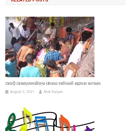
ଆରଡ଼ି ଆଖଣ୍ଡଳମଣିଙ୍କ ପୀଠରେ ମାନିଲେନି ଶ୍ରାବଣ କଟକଣା
August 2, 2021
Alok Ranjan