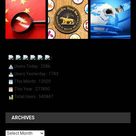
Users Today : 2586
Users Yesterday : 1743
This Month : 12929
This Year : 277890
Total Users : 540847
ARCHIVES
Archives