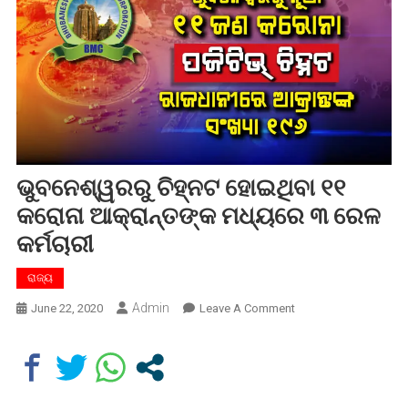
ଭୁବନେଶ୍ୱରରୁ ଚିହ୍ନଟ ହୋଇଥିବା ୧୧
କରୋନା ଆକ୍ରାନ୍ତଙ୍କ ମଧ୍ୟରେ ୩ ରେଳ
କର୍ମଚାରୀ
ରାଜ୍ୟ
Admin
On
June 22, 2020
Leave A Comment
ଭୁବନେଶ୍ୱରରୁ
ଚିହ୍ନଟ
ହୋଇଥିବା
୧୧