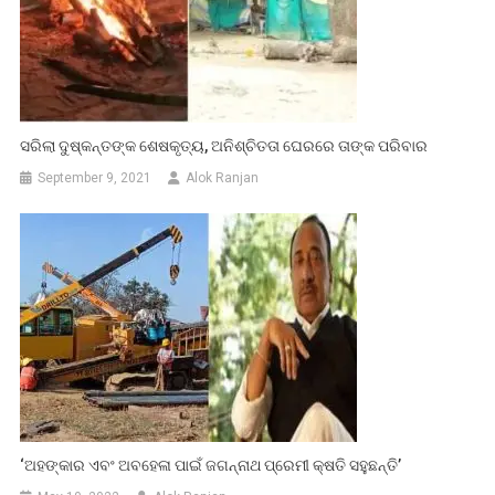
ସରିଲା ଦୁଷ୍କନ୍ତଙ୍କ ଶେଷକୃତ୍ୟ, ଅନିଶ୍ଚିତତା ଘେରରେ ତାଙ୍କ ପରିବାର
September 9, 2021
Alok Ranjan
‘ଅହଙ୍କାର ଏବଂ ଅବହେଳା ପାଇଁ ଜଗନ୍ନାଥ ପ୍ରେମୀ କ୍ଷତି ସହୁଛନ୍ତି’