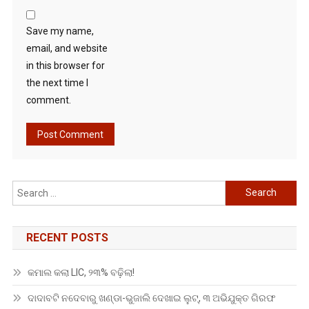
Save my name,
email, and website
in this browser for
the next time I
comment.
Search
for:
RECENT POSTS
କମାଲ କଲା LIC, ୨୩% ବଢ଼ିଲା!
ଦାଦାବଟି ନଦେବାରୁ ଖଣ୍ଡା-ଭୁଜାଲି ଦେଖାଇ ଲୁଟ୍, ୩ ଅଭିଯୁକ୍ତ ଗିରଫ