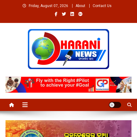
Skip
Friday, August 07, 2026
About
Contact Us
to
content
Welcome to Dharaninews
Dharaninews.in