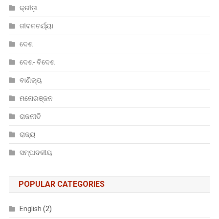
କ୍ରୀଡ଼ା
ଜୀବନଚର୍ଯ୍ୟା
ଦେଶ
ଦେଶ- ବିଦେଶ
ବାଣିଜ୍ୟ
ମନୋରଞ୍ଜନ
ରାଜନୀତି
ରାଜ୍ୟ
ସମ୍ପାଦକୀୟ
POPULAR CATEGORIES
English
(2)