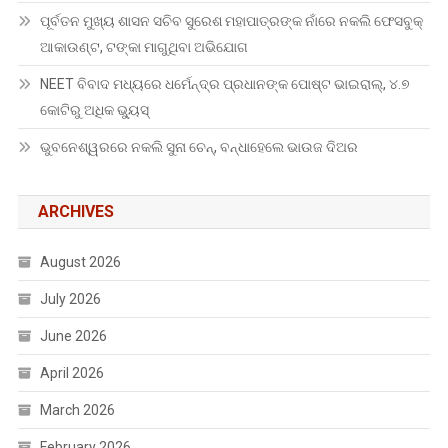
ପୂର୍ବତନ ମୁଖ୍ୟ ଶାସନ ସଚିବ ସୁରେଶ ମହାପାତ୍ରଙ୍କ ନାଁରେ ନକଲି ଫେସବୁକ୍
ଆକାଉଣ୍ଟ, ଟଙ୍କା ମାଗୁଥିବା ଅଭିଯୋଗ
NEET ବିବାଦ ମଧ୍ୟରେ ଧର୍ମେନ୍ଦ୍ର ପ୍ରଧାନଙ୍କ ପୋଷ୍ଟ ଭାଇରାଲ୍, ୪.୭
କୋଟିରୁ ଅଧିକ ଭ୍ୟୁସ୍
ଭୁବନେଶ୍ୱରରେ ନକଲି ସୁନା ଚେନ୍, ବନ୍ଧାହେଲେ ଭାଉଜ ଦିଅର
ARCHIVES
August 2026
July 2026
June 2026
April 2026
March 2026
February 2026