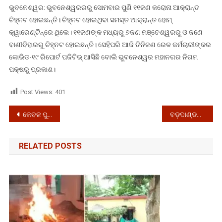
କରୋନା
ଭୁବନେଶ୍ୱର: ଭୁବନେଶ୍ୱରରରୁ ସୋମବାର ପୁଣି ୧୧ଜଣ କରୋନା ଆକ୍ରାନ୍ତ
ଆକ୍ରାନ୍ତଙ୍କ
ଚିହ୍ନଟ ହୋଇଛନ୍ତି। ଚିହ୍ନଟ ହୋଇଥିବା ସମସ୍ତ ଆକ୍ରାନ୍ତ ହୋମ୍‌
ମଧ୍ୟରେ
କ୍ୱାରେଣ୍ଟିନ୍‌ରେ ଥିଲେ। ୧୧ଜଣଙ୍କ ମଧ୍ୟରୁ ୭ଜଣ ମଞ୍ଚେଶ୍ୱରରୁ ଓ ଜଣେ
୩
ବାଣୀବିହାରରୁ ଚିହ୍ନଟ ହୋଇଛନ୍ତି। ସେହିପରି ଆଜି ତିନିଜଣ ରେଳ କର୍ମଚାରୀଙ୍କର
ରେଳ
କୋଭିଡ-୧୯ ରିପୋର୍ଟ ପଜିଟିଭ୍‌ ଆସିଛି ବୋଲି ଭୁବନେଶ୍ୱର ମହାନଗର ନିଗମ
କର୍ମଚାରୀ
ପକ୍ଷରୁ ପ୍ରକାଶ।
Post Views:
401
Post
କେବଳ ପୁରୀରେ କଡ଼ା କଟକଣା ଭିତରେ ଭକ୍ତଶୂନ୍ୟ ରଥଯାତ୍ରାର ଆୟୋଜନ ପାଇଁ ଅନୁମତି ଦେଲେ ସୁପ୍ରିମ୍‌ କୋର୍ଟ
ବଡ଼ଦାଣ୍ଡରେ ରଥଟଣା ଆରମ୍ଭ, ଗଡ଼ିଲା ଶ୍ରୀବଳଦେବଙ୍କ ତାଳଧ୍ୱଜ ରଥ
navigation
RELATED POSTS