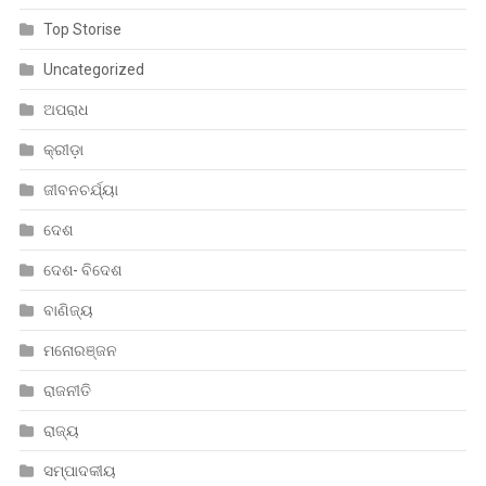
Top Storise
Uncategorized
ଅପରାଧ
କ୍ରୀଡ଼ା
ଜୀବନଚର୍ଯ୍ୟା
ଦେଶ
ଦେଶ- ବିଦେଶ
ବାଣିଜ୍ୟ
ମନୋରଞ୍ଜନ
ରାଜନୀତି
ରାଜ୍ୟ
ସମ୍ପାଦକୀୟ