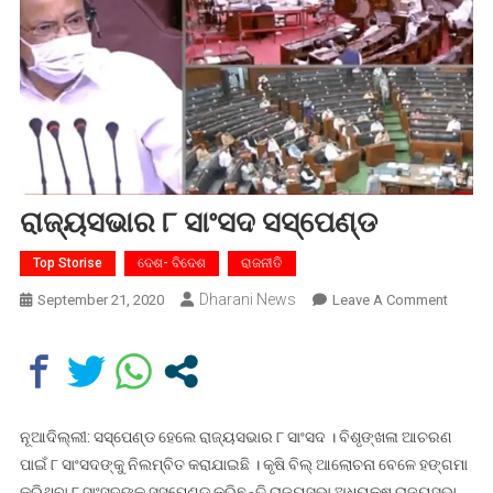
ରାଜ୍ୟସଭାର ୮ ସାଂସଦ ସସ୍‌ପେଣ୍ଡ
Top Storise
ଦେଶ- ବିଦେଶ
ରାଜନୀତି
Dharani News
On
September 21, 2020
Leave A Comment
ରାଜ୍ୟସ
୮
ସାଂସଦ
ସସ୍‌ପେଣ
ନୂଆଦିଲ୍ଲୀ: ସସ୍‌ପେଣ୍ଡ ହେଲେ ରାଜ୍ୟସଭାର ୮ ସାଂସଦ । ବିଶୃଙ୍ଖଳା ଆଚରଣ
ପାଇଁ ୮ ସାଂସଦଙ୍କୁ ନିଲମ୍ବିତ କରାଯାଇଛି । କୃଷି ବିଲ୍ ଆଲୋଚନା ବେଳେ ହଙ୍ଗମା
କରିଥିବା ୮ ସାଂସଦଙ୍କୁ ସସ୍‌ପେଣ୍ଡ କରିଛନ୍ତି ରାଜ୍ୟସଭା ଅଧ୍ୟକ୍ଷ ରାଜ୍ୟସଭା