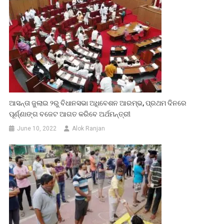
ଆସନ୍ତା ଜୁଲାଇ ୨ରୁ ବିଧାନସଭା ଅଧିବେଶନ ଆରମ୍ଭ, ପ୍ରଥମ ଦିନରେ
ପୂର୍ଣ୍ଣାଙ୍ଗ ବଜେଟ ଆଗତ କରିବେ ଅର୍ଥମନ୍ତ୍ରୀ
June 10, 2022
Alok Ranjan