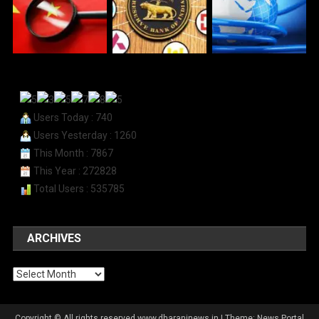
Users Today : 740
Users Yesterday : 1260
This Month : 7867
This Year : 272828
Total Users : 535785
ARCHIVES
Archives
Copyright © All rights reserved www.dharaninews.in
|
Theme: News Portal