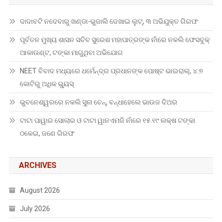
ଦାଦାବଟି ନଦେବାରୁ ଖଣ୍ଡା-ଭୁଜାଲି ଦେଖାଇ ଲୁଟ୍, ୩ ଅଭିଯୁକ୍ତ ଗିରଫ
ପୂର୍ବତନ ମୁଖ୍ୟ ଶାସନ ସଚିବ ସୁରେଶ ମହାପାତ୍ରଙ୍କ ନାଁରେ ନକଲି ଫେସବୁକ୍
ଆକାଉଣ୍ଟ, ଟଙ୍କା ମାଗୁଥିବା ଅଭିଯୋଗ
NEET ବିବାଦ ମଧ୍ୟରେ ଧର୍ମେନ୍ଦ୍ର ପ୍ରଧାନଙ୍କ ପୋଷ୍ଟ ଭାଇରାଲ୍, ୪.୭
କୋଟିରୁ ଅଧିକ ଭ୍ୟୁସ୍
ଭୁବନେଶ୍ୱରରେ ନକଲି ସୁନା ଚେନ୍, ବନ୍ଧାହେଲେ ଭାଉଜ ଦିଅର
ଟାଟା ପାୱାର ସୋଲାର ଓ ଟାଟା ୱାନଏମଜି ନାଁରେ ୧୫.୧୯ ଲକ୍ଷ ଟଙ୍କା
ଠକେଇ, ଜଣେ ଗିରଫ
ARCHIVES
August 2026
July 2026