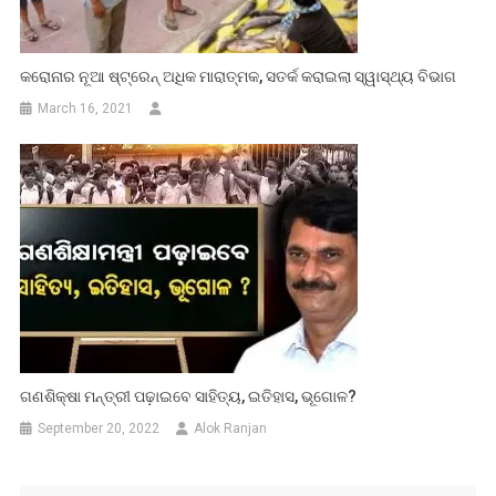
କରୋନାର ନୂଆ ଷ୍ଟ୍ରେନ୍ ଅଧିକ ମାରାତ୍ମକ, ସତର୍କ କରାଇଲା ସ୍ୱାସ୍ଥ୍ୟ ବିଭାଗ
March 16, 2021
ଗଣଶିକ୍ଷା ମନ୍ତ୍ରୀ ପଢ଼ାଇବେ ସାହିତ୍ୟ, ଇତିହାସ, ଭୂଗୋଳ?
September 20, 2022
Alok Ranjan