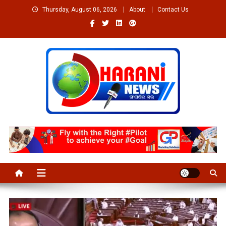
Skip
Thursday, August 06, 2026
About
Contact Us
to
content
Welcome to Dharaninews
Dharaninews.in