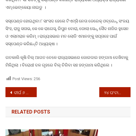
ଏମ୍.ଭେଙ୍କେୟା ନାଇଡୁ ।
ସସ୍‌ପେଣ୍ଡ ହୋଇଥିବା ୮ ସାଂସଦ ହେଲେ ଟିଏମ୍‌ସି ନେତା ଡେରେକ୍ ଓବ୍ରେନ୍‌, ସଂଜୟ
ସିଂହ, ରାଜୁ ସତାଭ, କେ କେ ରାଗେସ୍‌, ରିପୁନ ବୋରା, ଡୋଲା ସେନ୍‌, ସୈଦ ନାଜିର ହୁସେନ
ଓ ଏଲାମରାନ କରିମ୍ । ରାଜ୍ୟସଭାର ମତ ଲୋଡି ଏମାନଙ୍କୁ ସପ୍ତାହେ ପାଇଁ
ସସ୍‌ପେଣ୍ଡ କରିଛନ୍ତି ଅଧ୍ୟକ୍ଷ ।
ଗତକାଲି କୃଷି ବିଲ୍ ଆଗତ ବେଳେ ରାଜ୍ୟସଭାରେ ଜୋରଦାର ହଙ୍ଗମା ଦେଖିବାକୁ
ମିଳିଥିଲା । ବିରୋଧୀ ଦଳ ଗୃହରେ ବିଲ୍ ଚିରିବା ସହ ହଙ୍ଗାମା କରିଥିଲେ ।
Post Views:
256
Post
ଦୀର୍ଘ ୬ ମାସ ପରେ ଖୋଲିଲା ତାଜମହଲ
୨୪ ଘଂଟାରେ ଦେଶରେ ୮୬, ୮୬୧ କରୋନା ଆକ୍ରାନ୍ତ ଚିହ୍ନଟ
navigation
RELATED POSTS