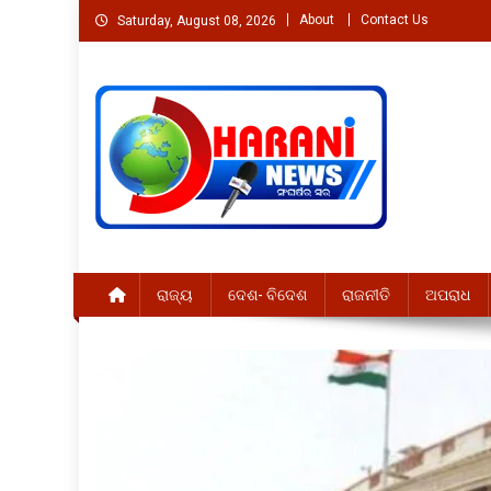
Skip
About
Contact Us
Saturday, August 08, 2026
to
content
Welcome to Dharaninew
Dharaninews.in
ରାଜ୍ୟ
ଦେଶ- ବିଦେଶ
ରାଜନୀତି
ଅପରାଧ