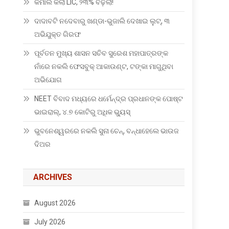
କମାଲ କଲା LIC, ୨୩% ବଢ଼ିଲା!
ଦାଦାବଟି ନଦେବାରୁ ଖଣ୍ଡା-ଭୁଜାଲି ଦେଖାଇ ଲୁଟ୍, ୩
ଅଭିଯୁକ୍ତ ଗିରଫ
ପୂର୍ବତନ ମୁଖ୍ୟ ଶାସନ ସଚିବ ସୁରେଶ ମହାପାତ୍ରଙ୍କ
ନାଁରେ ନକଲି ଫେସବୁକ୍ ଆକାଉଣ୍ଟ, ଟଙ୍କା ମାଗୁଥିବା
ଅଭିଯୋଗ
NEET ବିବାଦ ମଧ୍ୟରେ ଧର୍ମେନ୍ଦ୍ର ପ୍ରଧାନଙ୍କ ପୋଷ୍ଟ
ଭାଇରାଲ୍, ୪.୭ କୋଟିରୁ ଅଧିକ ଭ୍ୟୁସ୍
ଭୁବନେଶ୍ୱରରେ ନକଲି ସୁନା ଚେନ୍, ବନ୍ଧାହେଲେ ଭାଉଜ
ଦିଅର
ARCHIVES
August 2026
July 2026