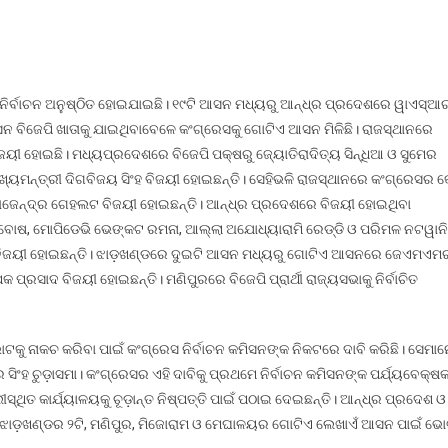
ଦେଶରୁ
ନିର୍ବାଚନ ‌ଅନୁଷ୍ଠିତ ହୋଇଯାଇଛି। ୧୯ଟି ଆସନ ମଧ୍ୟରୁ ଆନ୍ଧ୍ର ପ୍ରଦେଶରେ ୱାଏସ୍ଆର୍
ିତ୍ୟ,
ସନ ବିଜେପି ଖାତାକୁ ଯାଇଥିବାବେଳେ କଂଗ୍ରେସକୁ ଗୋଟିଏ ଆସନ ମିଳିଛି। ରାଜସ୍ଥାନରେ
ୀ ହୋଇଛି। ମଧ୍ୟପ୍ରଦେଶରେ ବିଜେପି ପକ୍ଷରୁ ଜ୍ୟୋତିରାଦିତ୍ୟ ସିନ୍ଧିଆ ଓ ସୁମେର
ମୁଖ୍ୟମନ୍ତ୍ରୀ ଦିଗବିଜୟ ସିଂହ ବିଜୟୀ ହୋଇଛନ୍ତି। ସେହିଭଳି ରାଜସ୍ଥାନରେ କଂଗ୍ରେସର କ
ରାଜେନ୍ଦ୍ର ଗେହଲଟ ବିଜୟୀ ହୋଇଛନ୍ତି। ଆନ୍ଧ୍ର ପ୍ରଦେଶରେ ବିଜୟୀ ହୋଇଥିବା
ବୋଷ, ମୋପିଡେଭି ଭେଙ୍କଟ ରମନା, ଆଲ୍ଲା ଅଯୋଧ୍ୟାରାମି ରେଡ୍ଡି ଓ ପରିମଳ ନଟୱାନି
ୁଖି ବିଜୟୀ ହୋଇଛନ୍ତି। ଝାଡ଼ଖଣ୍ଡରେ ଦୁଇଟି ଆସନ ମଧ୍ୟରୁ ଗୋଟିଏ ଆସନରେ ଜେଏମଏମ
କ ପ୍ରସାଦ ବିଜୟୀ ହୋଇଛନ୍ତି। ମଣିପୁରରେ ବିଜେପି ପ୍ରାର୍ଥୀ ରାଜ୍ୟସଭାକୁ ନିର୍ବାଚିତ
କୁ ନାକଚ କରିବା ପାଇଁ କଂଗ୍ରେସ ନିର୍ବାଚନ କମିସନଙ୍କ ନିକଟରେ ଦାବି କରିଛି। ସେମାନ
 ସିଂହ ଚୁଡ଼ାସମା। କଂଗ୍ରେସର ଏହି ଦାବିକୁ ପ୍ରଥମେ ନିର୍ବାଚନ କମିସନଙ୍କ ପର୍ଯ୍ୟବେକ୍ଷ
ସ୍ଥିତ କାର୍ଯ୍ୟାଳୟକୁ ଚୂଡ଼ାନ୍ତ ନିଷ୍ପତ୍ତି ପାଇଁ ପଠାଇ ଦେଇଛନ୍ତି। ଆନ୍ଧ୍ର ପ୍ରଦେଶ ଓ
 ଝାଡ଼ଖଣ୍ଡର ୨ଟି, ମଣିପୁର, ମିଜୋରାମ ଓ ମେଘାଳୟର ଗୋଟିଏ ଲେଖାଏଁ ଆସନ ପାଇଁ ଭେ