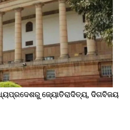
୍ୟ‌ପ୍ରଦେଶରୁ ଜ୍ୟୋତିରାଦିତ୍ୟ, ଦିଗବିଜୟ