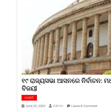
୧୯ ରାଜ୍ୟସଭା ଆସନରେ ନିର୍ବାଚନ: ମଧ
ବିଜୟୀ
ରାଜନୀତି
Admin
On
June 23, 2020
Leave A Comment