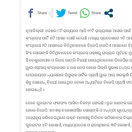
୧୯
ରାଜ୍ୟସଭା
ଆସନରେ
ନିର୍ବାଚନ:
ମଧ୍ୟ‌ପ୍ର
ନୂଆଦିଲ୍ଲୀ: ଦେଶର ୮ଟି ରାଜ୍ୟରେ ଆଜି ୧୯ଟି ରାଜ୍ୟସଭା ଆସନା ପାଇଁ 
ଜ୍ୟୋତିରାଦ
କଂଗ୍ରେସ ପାର୍ଟି ୪ଟି ଆସନ ପୋଛି ନେଇଛି। ମଧ୍ୟ ପ୍ରଦେଶରେ ୨ଟି ଆ
ଦିଗବିଜୟ
କଂଗ୍ରେସ ୨ଟି ଆସନରେ ଜିତିଥିବାବେଳେ ବିଜେପି ଗୋଟିଏ ଆସନରେ ବିଜୟ
ବିଜୟୀ
ସିଂହ ସୋଲାଙ୍କି ଜିତିଥିବାବେଳେ କଂଗ୍ରେସ ପକ୍ଷରୁ ରାଜ୍ୟର ପୂର୍ବତନ 
ସି ବେଣୁଗୋପାଳ ଓ ନିରଜ ଡାଙ୍ଗି ବିଜୟୀ ହୋଇଥିବାବେଳେ ବିଜେପିର 
ୱାଇଏସ୍ଆର୍ କଂଗ୍ରେସର ୪ ଜଣ ନେତା ହେଲେ ପିଲ୍ଲି ସୁଭାଷ ଚନ୍ଦ୍ର 
ମେଘାଳୟରେ ନ୍ୟାସନାଲ ପିପୁଲ୍ସ ପାର୍ଟିର ପ୍ରାର୍ଥୀ ୱାଇ ଆର୍ ଖରଲ
ଶିବୁ ସୋରେନ୍ ବିଜୟୀ ହୋଇଥିବା ବେଳେ ଅନ୍ୟଟିରେ ବିଜେପି ପ୍ରାର୍ଥୀ ଦୀପ
ହୋଇଛନ୍ତି।
ତେବେ ଗୁଜରାଟର ଫଳାଫଳ ଆସିବା ବିଳମ୍ବ ହୋଇଛି। ଦୁଇ ଜଣଙ୍କ ଭୋଟ
ହେଲେ ବିଜେପି ଏମଏଲଏ କେଶରୀସିନ ସୋଲାଙ୍କି ଓ ମନ୍ତ୍ରୀ ଭୂପେନ୍ଦ୍ର
ଅଗ୍ରାହ୍ୟ କରିଦେଇଥିଲେ ଉକ୍ତ ମାମଲାକୁ ନିର୍ବାଚନ କମିସନଙ୍କ ଦିଲ୍ଲୀ
ଗୁଜରାଟର ୪ଟି ଲେଖାଏଁ, ମଧ୍ୟପ୍ରଦେଶ ଓ ରାଜସ୍ଥାନର ୩ଟି ଲେଖାଏଁ,