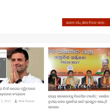
ଭାରତ-ଚୀନ୍ ସୀମା ବିବାଦ ସମ୍ବନ୍ଧୀୟ ସର୍ବଦଳୀୟ ବୈଠକ: ଅନିମନ୍ତ୍ରିତ ରାଜନୈତିକ ଦଳମାନଙ୍କ ମଧ୍ୟରେ ତୀବ୍ର ଅସନ୍ତୋଷ
େ ନିଆଁ ଲଗେଇ ଟ୍ୱିଟରରେ
 ବଢ଼େଇଲେ କଂଗ୍ରେସ
ରାଜ୍ୟ ସରକାରଙ୍କୁ ବିଜେପିର ଟାର୍ଗେଟ୍ : କୋଭିଡ
12, 2022
Alok Ranjan
ତୃତୀୟ ଲହର ମୁକାବିଲା ପାଇଁ ପ୍ରସ୍ତୁତ ନାହାନ୍ତି
ସରକାର