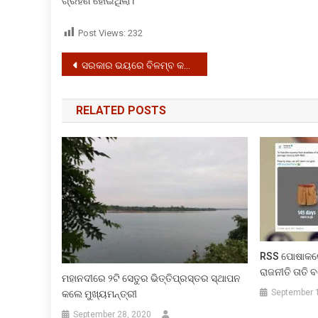
ଗ୍ରହଣ ହୋଇଥିଲା।
Post Views:
232
Post
ସରକାର ଭୟରେ ବିଳମ୍ବ କଲେ ଏବଂ ରଥଯାତ୍ରା ନେଇ ନିଷ୍ପତ୍ତି ନେଇପାରିଲେ ନାହିଁ : ନିରଞ୍ଜନ
navigation
RELATED POSTS
RSS ପୋଷାକର
ରାଜନୀତି ତାତି
ମହାନଦୀରେ ୨ଟି ସେତୁର ଭିତ୍ତିପ୍ରସ୍ତର ସ୍ଥାପନ
September 
କଲେ ମୁଖ୍ୟମନ୍ତ୍ରୀ
September 28, 2020