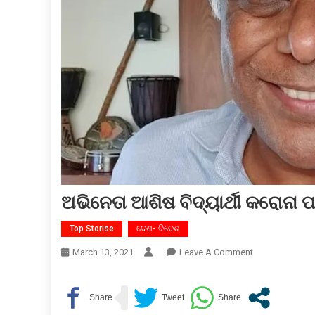
ଅଭିନେତା ଆଶିଷ ବିଦ୍ୟାର୍ଥୀ କରୋନା ପ
Top Storise
ଦେଶ- ବିଦେଶ
On
March 13, 2021
Leave A Comment
ଅଭିନେତା
ଆଶିଷ
ବିଦ୍ୟାର୍ଥୀ