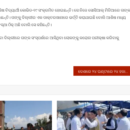
 ବିଦ୍ୟାର୍ଥୀ କୋଭିଡ-୧୯ ସଂକ୍ରମିତ ହୋଇଛନ୍ତି। ସେ ନିଜେ ସୋସିଆଲ୍‌ ମିଡିଆରେ ତାଙ୍
ନ୍ତି। ତାଙ୍କୁ ଦିଲ୍ଲୀର ଏକ ଡାକ୍ତରଖାନାରେ ଭର୍ତ୍ତି କରାଯାଇଛି ବୋଲି ଆଶିଷ ମଧ୍ୟ
ଥା ଠିକ୍‌ ଅଛି ବୋଲି ସେ କହିଛନ୍ତି।
ା ଦିଲ୍ଲୀରେ ତାଙ୍କ ସଂସ୍ପର୍ଶରେ ଆସିଥିବା ଲୋକଙ୍କୁ କରୋନା ପରୀକ୍ଷା କରିବାକୁ
ଦେଶରେ ୨୪ ଘଣ୍ଟାରେ ୨୪ ହଜାର କରୋନା ପଜିଟିଭ୍, କେବଳ ୫ଟି ରାଜ୍ୟରେ ୮୧% ନୂଆ ଆକ୍ରାନ୍ତ