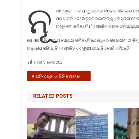
କରୋନା
ନୂ
ପଜିଟିଭ
ଆଦିଲ୍ଲୀ: ଜାତୀୟ ପୁରସ୍କାର ବିଜେତା ଅଭିନେତା ଆଶିଷ
ପ୍ରଶଂସକ ଏବଂ ଅନୁସରଣକାରୀଙ୍କୁ ଏହି ସୁଚନା ଦେଇଛ
ଉଲ୍ଲେଖ କରିଛନ୍ତି। “ଏହାସହିତ ତାଙ୍କ ସ୍ବାସ୍ଥ୍ୟାବସ୍
ସେ ଏକ ଭିଡିଓ ମଧ୍ୟ ସେୟାର କରିଛନ୍ତି ଯେଉଁଥିରେ ସେ ବାରାଣାସୀ କିମ୍ବ
ଅନୁରୋଧ କରିଛନ୍ତି। ଏହାସହିତ ସେ ସୁସ୍ଥ ଅଛନ୍ତି ବୋଲି କହିଛନ୍ତି।
Post Views:
202
Post
ପତି-ପତ୍ନୀ ଓ ତିନି ଛୁଆଙ୍କ ଝୁଲନ୍ତା ମୃତଦେହ ଉଦ୍ଧାର
navigation
RELATED POSTS