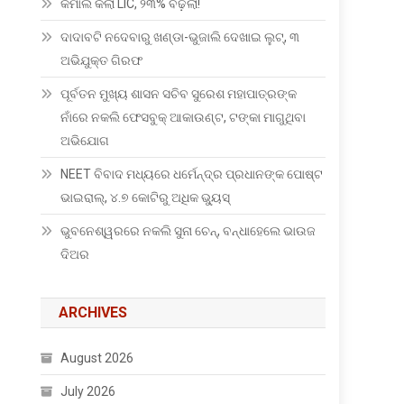
କମାଲ କଲା LIC, ୨୩% ବଢ଼ିଲା!
ଦାଦାବଟି ନଦେବାରୁ ଖଣ୍ଡା-ଭୁଜାଲି ଦେଖାଇ ଲୁଟ୍, ୩
ଅଭିଯୁକ୍ତ ଗିରଫ
ପୂର୍ବତନ ମୁଖ୍ୟ ଶାସନ ସଚିବ ସୁରେଶ ମହାପାତ୍ରଙ୍କ
ନାଁରେ ନକଲି ଫେସବୁକ୍ ଆକାଉଣ୍ଟ, ଟଙ୍କା ମାଗୁଥିବା
ଅଭିଯୋଗ
NEET ବିବାଦ ମଧ୍ୟରେ ଧର୍ମେନ୍ଦ୍ର ପ୍ରଧାନଙ୍କ ପୋଷ୍ଟ
ଭାଇରାଲ୍, ୪.୭ କୋଟିରୁ ଅଧିକ ଭ୍ୟୁସ୍
ଭୁବନେଶ୍ୱରରେ ନକଲି ସୁନା ଚେନ୍, ବନ୍ଧାହେଲେ ଭାଉଜ
ଦିଅର
ARCHIVES
August 2026
July 2026