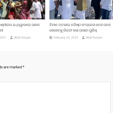
 କଶ୍ମୀରର ହନ୍ଦୱାଡାରେ ପାଳନ
ବିମାନ ଅଟକାଇ ବରିଷ୍ଠ କଂଗ୍ରେସ ନେତା ପବନ
ମୀ
ଖେଡାଙ୍କୁ ଗିରଫ କଲା ଆସାମ ପୁଲିସ୍
 2021
Alok Ranjan
February 23, 2023
Alok Ranjan
lds are marked
*