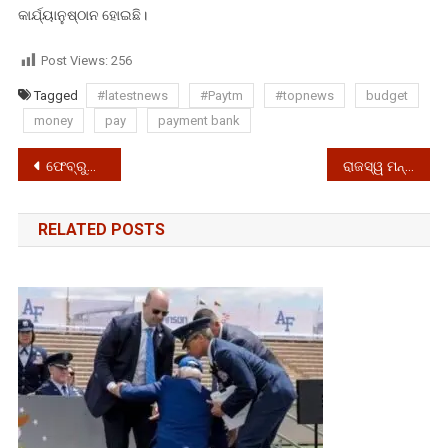
କାର୍ଯ୍ୟାନୁଷ୍ଠାନ ହୋଇଛି।
Post Views:
256
Tagged
#latestnews
#Paytm
#topnews
budget
money
pay
payment bank
Post
ଫେବ୍ରୁଆରି ୩ ରୁ ଝୁମିବ ରାଜଧାନୀ
ରାଜସ୍ୱ ମନ୍ତ୍ରୀଙ୍କ ସରକାରୀ ବାସ ଭବନ ଘେରିଲେ ନବ ନିର୍ମାଣ ଯୁବଛାତ୍ର ସଂଗଠନ
navigation
RELATED POSTS