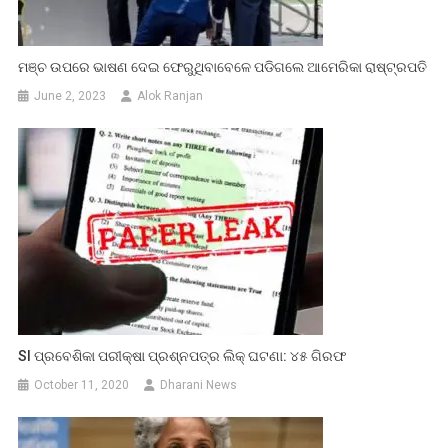
ମଞ୍ଚ ଉପରେ ଭାଷଣ ଦେଇ ଫେରୁଥିବାବେଳେ ପଡିଗଲେ ଆମେରିକା ରାଷ୍ଟ୍ରପତି
June 2, 2023
Alok Ranjan
SI ପ୍ରବେଶିକା ପରୀକ୍ଷା ପ୍ରଶ୍ନପତ୍ର ଲିକ୍ ଘଟଣା: ୪୫ ଗିରଫ
October 11, 2020
Dharani News