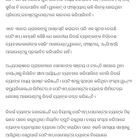
ସୁବିଧା ବି ଦେଇପାରିବ ନାହିଁ। ୱାଲେଟ୍‌ ଓ ଫାସ୍‌ଟ୍ୟାଗ୍‌ ଭଳି ଲିଙ୍କ୍‌ ହୋଇଥିବା
ପ୍ରିପେଡ୍ ଇନଷ୍ଟ୍ରୁମେଣ୍ଟରେ କାରବାର କରିପାରିବନି।
ଏବେ ଏନେଇ ଗ୍ରାହକଙ୍କୁ ଆଶ୍ବସ୍ତି କରାଇବା ପରି ଏକ ସୂଚନା ଦେଇଛି
ପେଟିଏମ୍‌। କମ୍ପାନି କହିଛି ଯେ ଭାରତୀୟ ରିଜର୍ଭ ବ୍ୟାଙ୍କଙ୍କ ନିର୍ଦ୍ଦେଶ
ବ୍ୟବହାରକାରୀଙ୍କ ସେଭିଂ ଆକାଉଣ୍ଟ୍‌,ୱାଲେଟ୍‌, ଫାଷ୍ଟାଗ୍‌, ଏନ୍‌ସିଏମ୍‌ସି
ଆକାଉଣ୍ଟ୍‌କୁ ପ୍ରଭାବିତ କରିପାରିବ ନାହିଁ।
ଅନ୍ୟପକ୍ଷରେ ଗ୍ରାହକମାନେ ସେମାନଙ୍କ ସଞ୍ଚୟ ଓ ଚଳନ୍ତି ଖାତାରେ ଥିବା
ବାଲାନ୍ସକୁ ନିର୍ଧାରିତ ସୀମା ପର୍ଯ୍ୟନ୍ତ ବ୍ୟବହାର କରିପାରିବେ ବୋଲି ରିଜର୍ଭ
ବ୍ୟାଙ୍କ ମଧ୍ୟ ସ୍ପଷ୍ଟ କରିଛନ୍ତି। ପେଟିଏମ୍‌କୁ ସ୍ଥାପନ କରିଥିବା ସଂସ୍ଥା ୱାନ୍‌୯୭
କମ୍ୟୁନିକେସନ୍ସ ଲିମିଟେଡ୍ ଓ ପେଟିଏମ୍ ପେମେଣ୍ଟ୍‌ସ ବ୍ୟାଙ୍କ ଲିମିଟେଡ୍‌ର
ନୋଡାଲ୍‌ ଆକାଉଣ୍ଟକୁ ରିଜର୍ଭ ବ୍ୟାଙ୍କ ରଦ୍ଦ କରିଛନ୍ତି।
ରିଜର୍ଭ ବ୍ୟାଙ୍କ ଜଣାଇଛନ୍ତି ଯେ ନିୟମକୁ ପେଟିଏମ୍ ପେମେଣ୍ଟ୍‌ସ ବ୍ୟାଙ୍କ ଠିକ୍
ଭାବେ ପାଳନ କରୁନଥିଲା। ନିୟମିତ ତ୍ରୁଟି ରହୁଥିଲା। ବାହ୍ୟ ସଂସ୍ଥା ଜରିଆରେ
ବ୍ୟାଙ୍କ ବ୍ୟବସ୍ଥାର ବ୍ୟାପକ ଅଡିଟ୍‌ କରାଯିବା ପରେ ଏଭଳି ସମସ୍ୟା ସାମ୍ନାକୁ
ଆସିଥିଲା। ସେଥିପାଇଁ ପେଟିଏମ୍ ପେମେଣ୍ଟ୍‌ସ ବ୍ୟାଙ୍କ ବିରୋଧରେ