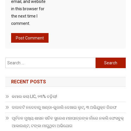
email, and website
in this browser for
the next time I
comment.
Search
for:
RECENT POSTS
କମାଲ କଲା LIC, ୨୩% ବଢ଼ିଲା!
ଦାଦାବଟି ନଦେବାରୁ ଖଣ୍ଡା-ଭୁଜାଲି ଦେଖାଇ ଲୁଟ୍, ୩ ଅଭିଯୁକ୍ତ ଗିରଫ
ପୂର୍ବତନ ମୁଖ୍ୟ ଶାସନ ସଚିବ ସୁରେଶ ମହାପାତ୍ରଙ୍କ ନାଁରେ ନକଲି ଫେସବୁକ୍
ଆକାଉଣ୍ଟ, ଟଙ୍କା ମାଗୁଥିବା ଅଭିଯୋଗ