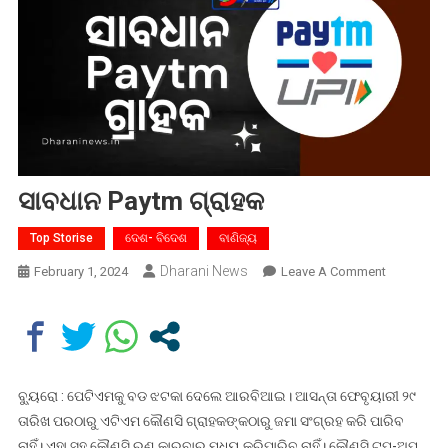
ସାବଧାନ Paytm ଗ୍ରାହକ
Top Storise
ଦେଶ- ବିଦେଶ
ବାଣିଜ୍ୟ
Dharani News
On
February 1, 2024
Leave A Comment
ସାବଧାନ
Paytm
ଗ୍ରାହକ
ବ୍ୟୁରୋ : ପେଟିଏମକୁ ବଡ ଝଟକା ଦେଲେ ଆରବିଆଇ। ଆସନ୍ତା ଫେବୃୟାରୀ ୨୯
ତାରିଖ ପରଠାରୁ ଏଟିଏମ କୌଣସି ଗ୍ରାହକଙ୍କଠାରୁ ଜମା ସଂଗ୍ରହ କରି ପାରିବ
ନାହିଁ। ଏହା ସହ କୌଣସି ରୁଣ କାରବାର ମଧ୍ୟ କରିପାରିବ ନାହିଁ। କୌଣସି ଟପ୍-ଅପ୍