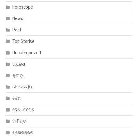
horoscope
News
Post
Top Storise
Uncategorized
ଅପରାଧ
କ୍ରୀଡ଼ା
ଜୀବନଚର୍ଯ୍ୟା
ଦେଶ
ଦେଶ- ବିଦେଶ
ବାଣିଜ୍ୟ
ମନୋରଞ୍ଜନ