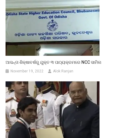
ଆସନ୍ତା ଶିକ୍ଷାବର୍ଷରୁ ଯୁକ୍ତ ୩ ପାଠ୍ୟକ୍ରମରେ NCC ସାମିଲ
November 19, 2022
Alok Ranjan