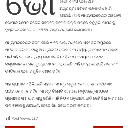
ଭୋ
ଗୋଟିଏ ବର୍ଷ ପରେ ଆଜି
ମଧ୍ୟପ୍ରଦେଶରେ ଲକ୍‌ଡାଉନ୍‌ ଜାରି
ହୋଇଛି। ଆଜି ମଧ୍ୟପ୍ରଦେଶର ରାଜଧାନୀ
ଭୋପାଳ ସମେତ ତିନୋଟି ସହରରେ କରୋନା ଦ୍ରୁତ ଗତିରେ ବଢୁଥିବା ମାମଲାକୁ
ଦୃଷ୍ଟିରେ ରଖି ଗୋଟିଏ ଦିନିଆ ଲକ୍‌ଡାଉନ୍‌ ଜାରି କରାଯାଇଛି।
ମଧ୍ୟପ୍ରଦେଶର ତିନିଟି ସହର – ଭୋପାଳ, ଇନ୍ଦୋର ଏବଂ ଜବଲପୁରରେ
ଶନିବାର ରାତି ୧୦ ଟାରୁ ଆସନ୍ତାକାଲି ସକାଳ ୬ ଟା ପର୍ଯ୍ୟନ୍ତ ମୋଟ ୩୨ ଘଣ୍ଟା
ପାଇଁ ଏହି ଲକଡାଉନ୍ ଲାଗୁ କରାଯାଇଛି। ଏହି ସମୟ ମଧ୍ୟରେ କେବଳ
ଜରୁରୀକାଳୀନ ସେବାକୁ ଅନୁମୋଦନ କରାଯାଇଛି। ଏହି ଅବଧିରେ ହସ୍ପିଟାଲ ଏବଂ
ମେଡିକାଲ ଷ୍ଟୋରଗୁଡ଼ିକ ଖୋଲା ରହିବ।
ଏହା ବ୍ୟତୀତ ଏହି ତିନୋଟି ସହରର ସମସ୍ତ ସ୍କୁଲ ଏବଂ କଲେଜ ମାର୍ଚ୍ଚ ୩୧
ପର୍ଯ୍ୟନ୍ତ ବନ୍ଦ ରହିବ। ସମସ୍ତ ତିନୋଟି ସହରରେ ଲକ୍‌ଡାଉନ୍‌ ସମୟରେ
ପ୍ରଶାସନ ୧୮୮ ଧାରା ଲାଗୁ କରିଛି। ଏହି ନିୟମ ଅନୁଯାୟୀ, ଯଦି କେହି ବିନା କାରଣରେ
ଘରୁ ବାହାରକୁ ଯାଆନ୍ତି, ତେବେ ସିଧାସଳଖ ଗିରଫ କରାଯିବ।
Post Views:
237