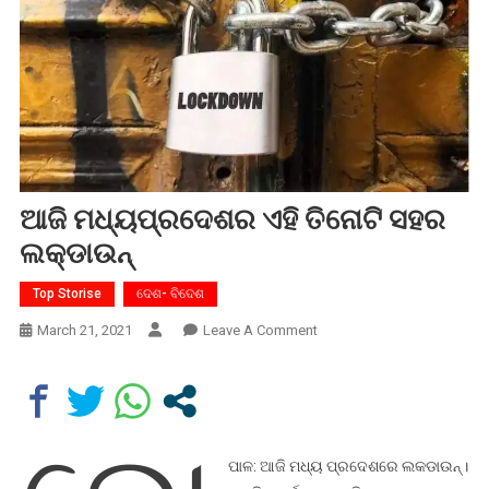
ଆଜି ମଧ୍ୟପ୍ରଦେଶର ଏହି ତିନୋଟି ସହର
ଲକ୍‌ଡାଉନ୍‌
Top Storise
ଦେଶ- ବିଦେଶ
On
March 21, 2021
Leave A Comment
ଆଜି
ମଧ୍ୟପ୍ରଦେଶର
ଏହି
ତିନୋଟି
ସହର
ପାଳ: ଆଜି ମଧ୍ୟ ପ୍ରଦେଶରେ ଲକଡାଉନ୍।
ଲକ୍‌ଡାଉନ୍‌