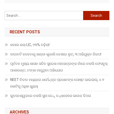
Search
for:
RECENT POSTS
କମାଲ କଲା LIC, ୨୩% ବଢ଼ିଲା!
ଦାଦାବଟି ନଦେବାରୁ ଖଣ୍ଡା-ଭୁଜାଲି ଦେଖାଇ ଲୁଟ୍, ୩ ଅଭିଯୁକ୍ତ ଗିରଫ
ପୂର୍ବତନ ମୁଖ୍ୟ ଶାସନ ସଚିବ ସୁରେଶ ମହାପାତ୍ରଙ୍କ ନାଁରେ ନକଲି ଫେସବୁକ୍
ଆକାଉଣ୍ଟ, ଟଙ୍କା ମାଗୁଥିବା ଅଭିଯୋଗ
NEET ବିବାଦ ମଧ୍ୟରେ ଧର୍ମେନ୍ଦ୍ର ପ୍ରଧାନଙ୍କ ପୋଷ୍ଟ ଭାଇରାଲ୍, ୪.୭
କୋଟିରୁ ଅଧିକ ଭ୍ୟୁସ୍
ଭୁବନେଶ୍ୱରରେ ନକଲି ସୁନା ଚେନ୍, ବନ୍ଧାହେଲେ ଭାଉଜ ଦିଅର
ARCHIVES