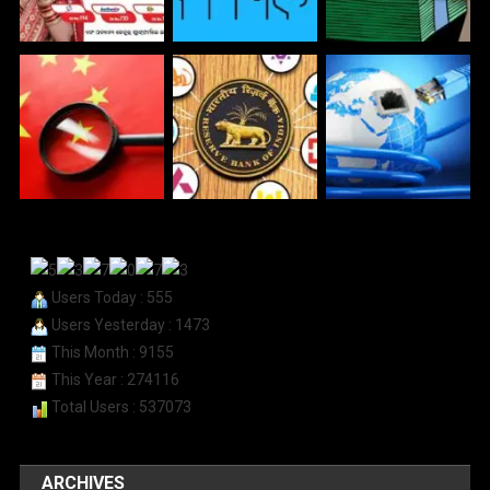
Users Today : 555
Users Yesterday : 1473
This Month : 9155
This Year : 274116
Total Users : 537073
ARCHIVES