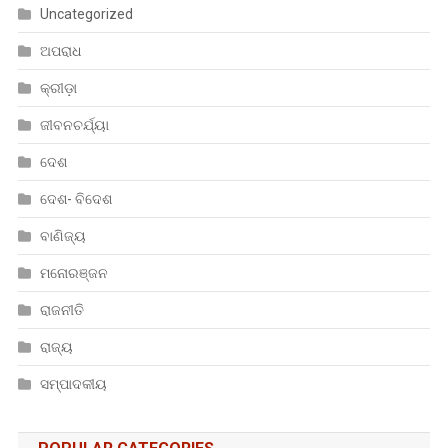
Uncategorized
ଅପରାଧ
କ୍ରୀଡ଼ା
ଜୀବନଚର୍ଯ୍ୟା
ଦେଶ
ଦେଶ- ବିଦେଶ
ବାଣିଜ୍ୟ
ମନୋରଞ୍ଜନ
ରାଜନୀତି
ରାଜ୍ୟ
ସମ୍ପାଦକୀୟ