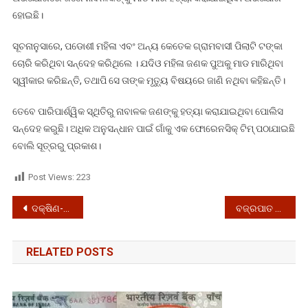
ହୋଇଛି।
ସୂଚନାନୁସାରେ, ପଡୋଶୀ ମହିଳା ଏବଂ ଅନ୍ୟ କେତେକ ଗ୍ରାମବାସୀ ପିଲାଟି ଟଙ୍କା
ଚୋରି କରିଥିବା ସନ୍ଦେହ କରିଥିଲେ । ଯଦିଓ ମହିଳା ଜଣକ ପୁଅକୁ ମାଡ ମାରିଥିବା
ସ୍ୱୀକାର କରିଛନ୍ତି, ତଥାପି ସେ ତାଙ୍କ ମୃତ୍ୟୁ ବିଷୟରେ ଜାଣି ନଥିବା କହିଛନ୍ତି।
ତେବେ ପାରିପାର୍ଶ୍ୱିକ ସ୍ଥିତିରୁ ନାବାଳକ ଜଣଙ୍କୁ ହତ୍ୟା କରାଯାଇଥିବା ପୋଲିସ
ସନ୍ଦେହ କରୁଛି। ଅଧିକ ଅନୁସନ୍ଧାନ ପାଇଁ ଗାଁକୁ ଏକ ଫୋରେନସିକ୍ ଟିମ୍ ପଠାଯାଇଛି
ବୋଲି ସୂତ୍ରରୁ ପ୍ରକାଶ।
Post Views:
223
Post
ଦକ୍ଷିଣ-ପୂର୍ବ ଏସିଆ ସହ ଭାରତର ସୁସମ୍ପର୍କ ସ୍ଥାପନର ମାଧ୍ୟମ ହବ ଶିକ୍ଷା: ପ୍ରଧାନମନ୍ତ୍ରୀ ମୋଦୀ
ବଜ୍ରପାତ ସହ ବର୍ଷା ଆଶଙ୍କା; ଏହିସବୁ ଜିଲ୍ଲାକୁ ସତର୍କ ସୂଚନା
navigation
RELATED POSTS