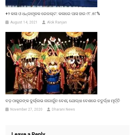
+୨ କଳା ଓ ଧନ୍ଦାମୂଳକ ରେଜଲ୍ଟ: କଳାରେ ପାସ ହାର ୯୮.୫୮%
August 14, 2021
Alok Ranjan
ବଡ଼ ଠାକୁରଙ୍କ ଦୁର୍ଲ୍ଲଭ ନାଗାର୍ଜୁନ ବେଶ; ଯୋଦ୍ଧା ବେଶରେ ଚତୁର୍ଦ୍ଧା ମୂର୍ତ୍ତି
November 27, 2020
Dharani News
Leave a Reply