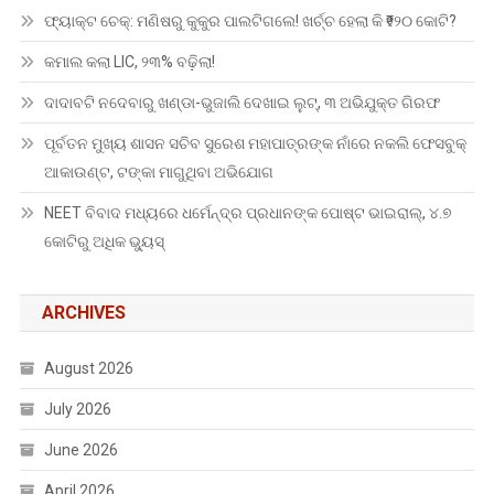
ଫ୍ୟାକ୍ଟ ଚେକ୍: ମଣିଷରୁ କୁକୁର ପାଲଟିଗଲେ! ଖର୍ଚ୍ଚ ହେଲା କି ₹୨୨୦ କୋଟି?
କମାଲ କଲା LIC, ୨୩% ବଢ଼ିଲା!
ଦାଦାବଟି ନଦେବାରୁ ଖଣ୍ଡା-ଭୁଜାଲି ଦେଖାଇ ଲୁଟ୍, ୩ ଅଭିଯୁକ୍ତ ଗିରଫ
ପୂର୍ବତନ ମୁଖ୍ୟ ଶାସନ ସଚିବ ସୁରେଶ ମହାପାତ୍ରଙ୍କ ନାଁରେ ନକଲି ଫେସବୁକ୍
ଆକାଉଣ୍ଟ, ଟଙ୍କା ମାଗୁଥିବା ଅଭିଯୋଗ
NEET ବିବାଦ ମଧ୍ୟରେ ଧର୍ମେନ୍ଦ୍ର ପ୍ରଧାନଙ୍କ ପୋଷ୍ଟ ଭାଇରାଲ୍, ୪.୭
କୋଟିରୁ ଅଧିକ ଭ୍ୟୁସ୍
ARCHIVES
August 2026
July 2026
June 2026
April 2026