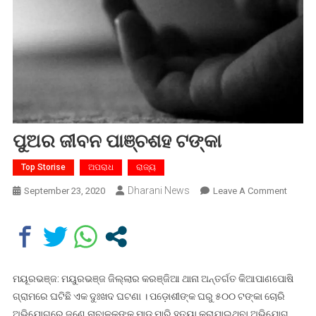
ପୁଅର ଜୀବନ ପାଞ୍ଚଶହ ଟଙ୍କା
Top Storise
ଅପରାଧ
ରାଜ୍ୟ
Dharani News
On
September 23, 2020
Leave A Comment
ପୁଅର
ଜୀବନ
ପାଞ୍ଚଶ
ଟଙ୍କା
ମୟୂରଭଞ୍ଜ: ମୟୁରଭଞ୍ଜ ଜିଲ୍ଲାର କରଞ୍ଜିଆ ଥାନା ଅନ୍ତର୍ଗତ କିଆପାଣପୋଷି
ଗ୍ରାମରେ ଘଟିଛି ଏକ ଦୁଃଖଦ ଘଟଣା । ପଡ଼ୋଶୀଙ୍କ ଘରୁ ୫୦୦ ଟଙ୍କା ଚୋରି
ଅଭିଯୋଗରେ ଜଣେ ନାବାଳକଙ୍କୁ ମାଡ ମାରି ହତ୍ୟା କରାଯାଇଥିବା ଅଭିଯୋଗ