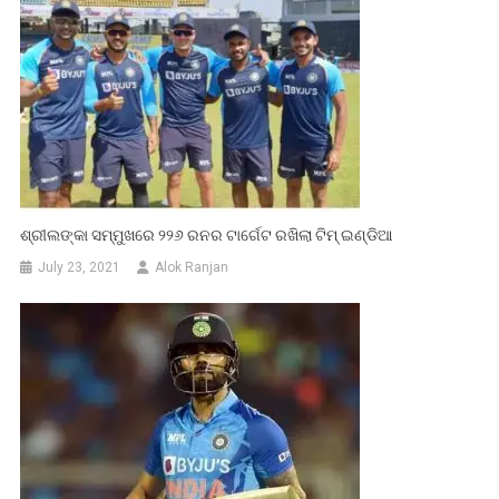
ଶ୍ରୀଲଙ୍କା ସମ୍ମୁଖରେ ୨୨୬ ରନର ଟାର୍ଗେଟ ରଖିଲା ଟିମ୍ ଇଣ୍ଡିଆ
July 23, 2021
Alok Ranjan