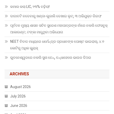
କମାଲ କଲା LIC, ୨୩% ବଢ଼ିଲା!
ଦାଦାବଟି ନଦେବାରୁ ଖଣ୍ଡା-ଭୁଜାଲି ଦେଖାଇ ଲୁଟ୍, ୩ ଅଭିଯୁକ୍ତ ଗିରଫ
ପୂର୍ବତନ ମୁଖ୍ୟ ଶାସନ ସଚିବ ସୁରେଶ ମହାପାତ୍ରଙ୍କ ନାଁରେ ନକଲି ଫେସବୁକ୍
ଆକାଉଣ୍ଟ, ଟଙ୍କା ମାଗୁଥିବା ଅଭିଯୋଗ
NEET ବିବାଦ ମଧ୍ୟରେ ଧର୍ମେନ୍ଦ୍ର ପ୍ରଧାନଙ୍କ ପୋଷ୍ଟ ଭାଇରାଲ୍, ୪.୭
କୋଟିରୁ ଅଧିକ ଭ୍ୟୁସ୍
ଭୁବନେଶ୍ୱରରେ ନକଲି ସୁନା ଚେନ୍, ବନ୍ଧାହେଲେ ଭାଉଜ ଦିଅର
ARCHIVES
August 2026
July 2026
June 2026