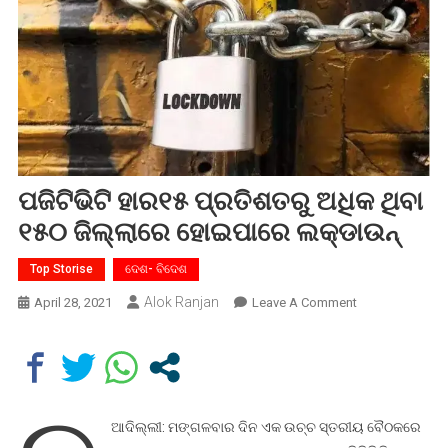
ପଜିଟିଭିଟି ହାର୧୫ ପ୍ରତିଶତରୁ ଅଧିକ ଥିବା
୧୫୦ ଜିଲ୍ଲାରେ ହୋଇପାରେ ଲକ୍‌ଡାଉନ୍‌
Top Storise
ଦେଶ- ବିଦେଶ
Alok Ranjan
On
April 28, 2021
Leave A Comment
ପଜିଟିଭିଟି
ହାର୧୫
ପ୍ରତିଶତରୁ
ଅଧିକ
ଥିବା
ଆଦିଲ୍ଲୀ: ମଙ୍ଗଳବାର ଦିନ ଏକ ଉଚ୍ଚ ସ୍ତରୀୟ ବୈଠକରେ
୧୫୦