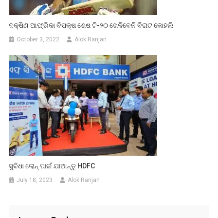
ଦକ୍ଷିଣ ଆଫ୍ରିକା ବିପକ୍ଷ ଶେଷ ଟି-୨୦ ଖେଳିବେନି ବିରାଟ କୋହଲି
October 3, 2022
Alok Ranjan
ସୁବିଧା ଲୋନ୍ ପାଇଁ ଯାଆନ୍ତୁ HDFC
July 18, 2023
Alok Ranjan