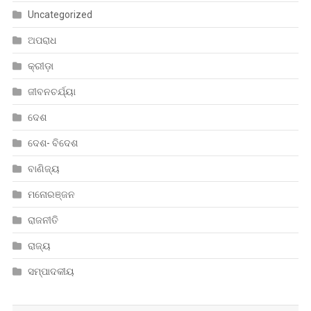
Uncategorized
ଅପରାଧ
କ୍ରୀଡ଼ା
ଜୀବନଚର୍ଯ୍ୟା
ଦେଶ
ଦେଶ- ବିଦେଶ
ବାଣିଜ୍ୟ
ମନୋରଞ୍ଜନ
ରାଜନୀତି
ରାଜ୍ୟ
ସମ୍ପାଦକୀୟ