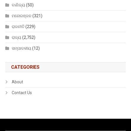
ବାଣିଜ୍ୟ
(50)
ମନୋରଞ୍ଜନ
(321)
ରାଜନୀତି
(229)
ରାଜ୍ୟ
(2,752)
ସମ୍ପାଦକୀୟ
(12)
CATEGORIES
About
Contact Us