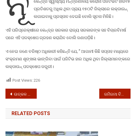
ନୂ
କେନ୍ଦ୍ର ସ୍ୱାସ୍ଥ୍ୟ ମନ୍ତ୍ରଣାଳୟ କରୋନା ପଜିଟିଭିଟି ହାର୧୫
ଜିଲ୍ଲାରେ
ପ୍ରତିଶତରୁ ଅଧିକ ଥିବା ପ୍ରାୟ ୧୫୦ଟି ଜିଲ୍ଲାରେ ଲକ୍‌ଡାଉନ୍‌
ହୋଇପାରେ
ଲଗାଇବାକୁ ପ୍ରସ୍ତାବ ଦେଇଛି ବୋଲି ସୂଚନା ମିଳିଛି।
ଲକ୍‌ଡାଉନ୍‌
ଏହି ପରିପ୍ରେକ୍ଷୀରେ କେନ୍ଦ୍ର ସରକାର ରାଜ୍ୟ ସରକାରଙ୍କ ସହ ବିଚାରବିମର୍ଷ
ପରେ ଏହି ପଦକ୍ଷେପ ଗ୍ରହଣ କରାଯିବ ବୋଲି ଜଣାପଡ଼ିଛି।
ଏ ନେଇ ଜଣେ ବରିଷ୍ଠ ଅଧିକାରୀ କହିଛନ୍ତି ଯେ, “ ଆଗାମୀ କିଛି ସପ୍ତାହ ମଧ୍ୟରେ
ସଂକ୍ରମଣ ଶୃଙ୍ଖଳା ଭାଙ୍ଗିବା ପାଇଁ ପଜିଟିଭ ହାର ଅଧିକ ଥିବା ଜିଲ୍ଲାମାନଙ୍କରେ
ଲକ୍‌ଡାଉନ୍‌ ପଦକ୍ଷେପ ଜରୁରୀ।
Post Views:
226
Post
ଉତ୍କଳ ବିଶ୍ୱବିଦ୍ୟାଳୟର ଏମ୍‌ବିବିଏସ୍‌ ପରୀକ୍ଷା ସ୍ଥଗିତ
ଜମିଜମା ବିବାଦକୁ ନେଇ କଟୁରୀ ବୁଲିଲା, ୨ ଗୁରୁତର
navigation
RELATED POSTS