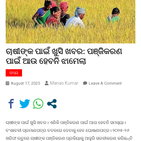
ଚାଷୀଙ୍କ ପାଇଁ ଖୁସି ଖବର: ପଞ୍ଜିକରଣ
ପାଇଁ ଆଉ ହେବନି ଝାମେଲା
ରାଜ୍ୟ
Manas Kumar
On
August 17, 2025
Leave A Comment
ଚାଷୀଙ୍କ
ପାଇଁ
ଖୁସି
ଖବର:
ପଞ୍ଜିକରଣ
ଚାଷୀଙ୍କ ପାଇଁ ଖୁସି ଖବର। ଏଣିକି ପଞ୍ଜିକରଣ ପାଇଁ ଆଉ ହେବନି ସମସ୍ୟା।
ପାଇଁ
ବଂଶାବଳୀ ପ୍ରମାଣପତ୍ର ବଦଳରେ ଦେବାକୁ ହେବ ଘୋଷଣାପତ୍ର। ୨୦୨୫-୨୬
ଆଉ
ଖରିଫ ଋତୁରେ ଚାଷୀଙ୍କ ପଞ୍ଜିକରଣ ପ୍ରକିୟାକୁ ଆହୁରି ସରଳୀକରଣ କରିଛନ୍ତି
ହେବନି