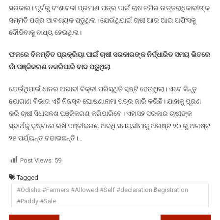
ସରକାର। ପୂର୍ବରୁ ବଂଶାବଳୀ ପ୍ରମାଣ ପତ୍ର ପାଇଁ ଚାଷ ଜମିର ଉତ୍ତରାଧିକାରୀଙ୍କ
ଝାମେଲା
ସମ୍ମତି ପତ୍ର ଆବଶ୍ୟକ ପଡୁଥିଲା। ଯେଉଁଥିପାଇଁ ଚାଷୀ ଆର ଆଇ ଅଫିସକୁ
ଦୌଡିବାକୁ ବାଧ୍ୟ ହେଉଥିଲା।
ଫଳରେ ବିଳମ୍ବିତ ପ୍ରକ୍ରିୟା ପାଇଁ ଚାଷୀ ସରକାରଙ୍କ ନିର୍ଦ୍ଧାରିତ ସମୟ ଭିତରେ
ନାଁ ପଞ୍ଜିକରଣ ନକରିପାରି ବାଦ ପଡୁଥିଲା
ଯେଉଁଥିପାଇଁ ଧାନର ଅଭାବୀ ବିକ୍ରୀ ପରିସ୍ଥିତି ସୃଷ୍ଟି ହେଉଥିଲା। ଏବେ କିନ୍ତୁ
ଯୋଗାଣ ବିଭାଗ ଏହି ନିଜସ୍ବ ଘୋଷଣାନାମା ପତ୍ର ଜାରି କରିଛି। ଯାହାକୁ ପୂରଣ
କରି ଚାଷୀ ସିଧାସଳଖ ପଞ୍ଜିକରଣ କରିପାରିବେ। ଏହାସହ ସରକାର ଚାଷୀଙ୍କ
ସ୍ବାର୍ଥକୁ ଦୃଷ୍ଟିରେ ରଖି ପଞ୍ଜୀକରଣ ଅବଧି ସମୟସୀମାକୁ ଅଗଷ୍ଟ ୨୦ ରୁ ଅଗଷ୍ଟ
୨୫ ପର୍ଯ୍ୟନ୍ତ ବଢାଇଛନ୍ତି।…
Post Views:
59
Tagged
#Odisha #Farmers #Allowed #Self #declaration ₹Registration
#Paddy #Sale