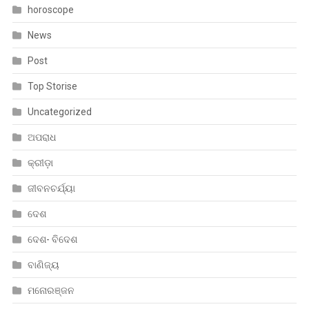
horoscope
News
Post
Top Storise
Uncategorized
ଅପରାଧ
କ୍ରୀଡ଼ା
ଜୀବନଚର୍ଯ୍ୟା
ଦେଶ
ଦେଶ- ବିଦେଶ
ବାଣିଜ୍ୟ
ମନୋରଞ୍ଜନ