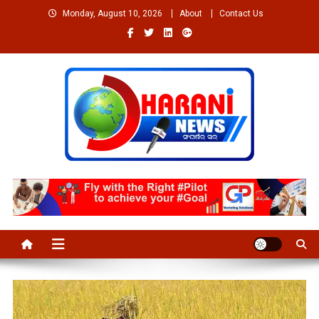
Skip
Monday, August 10, 2026
About
Contact Us
to
content
Welcome to Dharaninews
Dharaninews.in