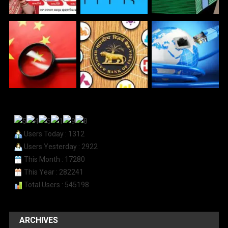
Users Today : 1312
Users Yesterday : 2922
This Month : 17280
This Year : 282241
Total Users : 545198
ARCHIVES