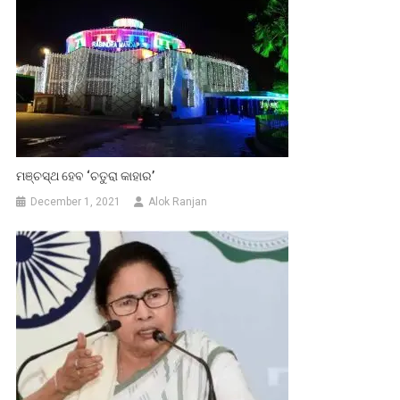
ମଞ୍ଚସ୍ଥ ହେବ ‘ଚତୁରା କାହାର’
December 1, 2021
Alok Ranjan