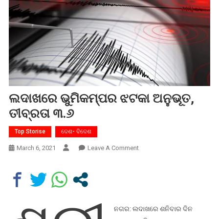
ଲଦାଖରେ ଭୁମିକମ୍ପର ଝଟକା ଅନୁଭୂତ,
ତୀବ୍ରତା ୩.୬
Top Storise
ଦେଶ- ବିଦେଶ
On
March 6, 2021
Leave A Comment
ଲଦାଖରେ
ଭୁମିକମ୍ପର
ଝଟକା
ଅନୁଭୂତ,
ତୀବ୍ରତା
ନଗର: ଲଦାଖରେ ଶନିବାର ଦିନ
୩.୬