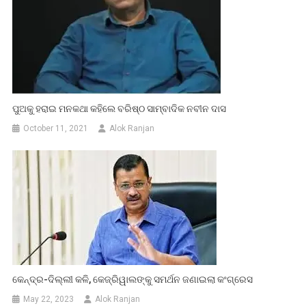
ପୁଅକୁ ହରାଇ ମନକଥା କହିଲେ ବରିଷ୍ଠ ସାମ୍ବାଦିକ ନବୀନ ଦାସ
October 11, 2021
Alok Ranjan
କେନ୍ଦ୍ର-ଦିଲ୍ଲୀ କଳି, କେଜ୍ରିୱାଲଙ୍କୁ ସମର୍ଥନ ଜଣାଇଲା କଂଗ୍ରେସ
May 22, 2023
Alok Ranjan