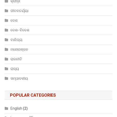
କ୍ରୀଡ଼ା
ଜୀବନଚର୍ଯ୍ୟା
ଦେଶ
ଦେଶ- ବିଦେଶ
ବାଣିଜ୍ୟ
ମନୋରଞ୍ଜନ
ରାଜନୀତି
ରାଜ୍ୟ
ସମ୍ପାଦକୀୟ
POPULAR CATEGORIES
English
(2)