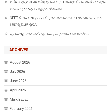
ପୂର୍ବତନ ମୁଖ୍ୟ ଶାସନ ସଚିବ ସୁରେଶ ମହାପାତ୍ରଙ୍କ ନାଁରେ ନକଲି ଫେସବୁକ୍
ଆକାଉଣ୍ଟ, ଟଙ୍କା ମାଗୁଥିବା ଅଭିଯୋଗ
NEET ବିବାଦ ମଧ୍ୟରେ ଧର୍ମେନ୍ଦ୍ର ପ୍ରଧାନଙ୍କ ପୋଷ୍ଟ ଭାଇରାଲ୍, ୪.୭
କୋଟିରୁ ଅଧିକ ଭ୍ୟୁସ୍
ଭୁବନେଶ୍ୱରରେ ନକଲି ସୁନା ଚେନ୍, ବନ୍ଧାହେଲେ ଭାଉଜ ଦିଅର
ARCHIVES
August 2026
July 2026
June 2026
April 2026
March 2026
February 2026