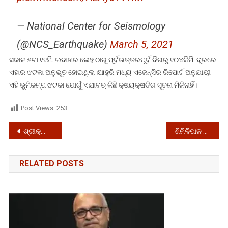
— National Center for Seismology
(@NCS_Earthquake)
March 5, 2021
ସକାଳ ୫ଟା ୧୧ମି. ଲଦାଖର ଲେହ ଠାରୁ ପୂର୍ବଉତ୍ତରପୂର୍ବ ଦିଗରୁ ୧୦୪କିମି. ଦୂରରେ
ଏହାର ଝଟକା ଅନୁଭୂତ ହୋଇଥିଲା।ଆହୁରି ମଧ୍ୟ ଏଜେନ୍ସିର ରିପୋର୍ଟ ଅନୁଯାୟୀ
ଏହି ଭୁମିକମ୍ପ ଝଟକା ଯୋଗୁଁ ଏଯାବତ୍ କିଛି କ୍ଷୟକ୍ଷତିର ସୂଚନା ମିଳିନାହିଁ।
Post Views:
253
Post
ଶ୍ରୀକ୍ଷେତ୍ରରେ ‘ମୋ ଧାମ, ମୋ ଗର୍ବ’ କାର୍ଯ୍ୟକ୍ରମ, ପ୍ରତି ଶନିବାର ବଡଦାଣ୍ଡ ସେବା
ଶିମିଳିପାଳ ସହ ନୀଳଗିରି ସ୍ଥିତ କୁଳଡିହା ସଂରକ୍ଷିତ ଅଭୟାରଣ୍ୟ ବି ଜଳୁଛି
navigation
RELATED POSTS