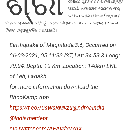
ଶ୍ରୀ
ସାମାନ୍ୟ ଭୁମିକମ୍ପର ଝଟକା ଅନୁଭୂତ
ହୋଇଛି ।ନ୍ୟାସନାଲ ସେଣ୍ଟର ଫର୍
ସେସିମୋଲୋଜିର ରିପୋର୍ଟ ଅନୁଯାୟୀ
ରିକ୍ଟର ସ୍କେଲରେ ଏହି ଭୂମିକମ୍ପର ତୀବ୍ରତା ୩.୬ ମପା ଯାଇଥିଲା । ଏନେଇ
ବିଭାଗ ପକ୍ଷରୁ ଟ୍ବିଟ୍ କରାଯାଇଛି।
Earthquake of Magnitude:3.6, Occurred on
06-03-2021, 05:11:33 IST, Lat: 34.53 & Long:
79.04, Depth: 10 Km ,Location: 140km ENE
of Leh, Ladakh
for more information download the
BhooKamp App
https://t.co/r0sWsRMvzu
@ndmaindia
@Indiametdept
pic.twitter.com/AEAydYvYnX