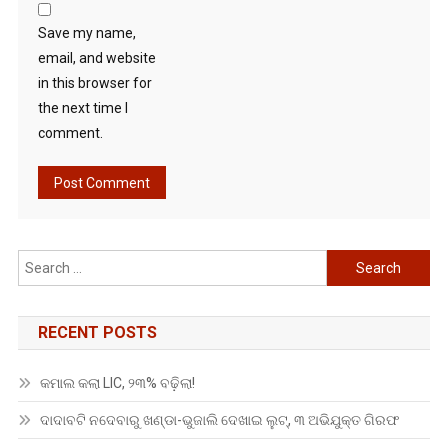
Save my name,
email, and website
in this browser for
the next time I
comment.
Search
for:
RECENT POSTS
କମାଲ କଲା LIC, ୨୩% ବଢ଼ିଲା!
ଦାଦାବଟି ନଦେବାରୁ ଖଣ୍ଡା-ଭୁଜାଲି ଦେଖାଇ ଲୁଟ୍, ୩ ଅଭିଯୁକ୍ତ ଗିରଫ