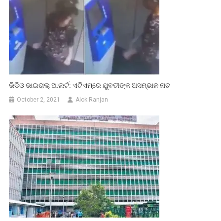
ଭିଡିଓ ଭାଇରାଲ୍ ଆଲର୍ଟ: ଏଟିଏମ୍‌ରେ ଯୁବତୀଙ୍କ ଅସମ୍ଭାଳ ନାଚ
October 2, 2021
Alok Ranjan