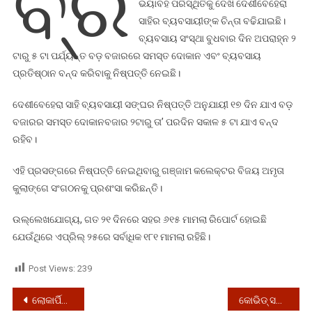
ବ୍ର
ଭୟାବହ ପରିସ୍ଥିତିକୁ ଦେଖି ଦେଶୀବେହେରା
ଏହି
ସାହିର ବ୍ୟବସାୟୀଙ୍କ ଚିନ୍ତା ବଢିଯାଇଛି।
ଦୋକାନବଜାର
ବ୍ୟବସାୟ ସଂସ୍ଥା ବୁଧବାର ଦିନ ଅପରାହ୍ନ ୨
ଟାରୁ ୫ ଟା ପର୍ଯ୍ୟନ୍ତ ବଡ଼ ବଜାରରେ ସମସ୍ତ ଦୋକାନ ଏବଂ ବ୍ୟବସାୟ
ପ୍ରତିଷ୍ଠାନ ବନ୍ଦ କରିବାକୁ ନିଷ୍ପତ୍ତି ନେଇଛି।
ଦେଶୀବେହେରା ସାହି ବ୍ୟବସାୟୀ ସଙ୍ଘର ନିଷ୍ପତ୍ତି ଅନୁଯାୟୀ ୧୭ ଦିନ ଯାଏ ବଡ଼
ବଜାରର ସମସ୍ତ ଦୋକାନବଜାର ୨ଟାରୁ ତା’ ପରଦିନ ସକାଳ ୫ ଟା ଯାଏ ବନ୍ଦ
ରହିବ।
ଏହି ପ୍ରସଙ୍ଗରେ ନିଷ୍ପତ୍ତି ନେଇଥିବାରୁ ଗଞ୍ଜାମ କଲେକ୍ଟର ବିଜୟ ଅମୃତା
କୁଲାଙ୍ଗେ ସଂଗଠନକୁ ପ୍ରଶଂସା କରିଛନ୍ତି।
ଉଲ୍ଲେଖଯୋଗ୍ୟ, ଗତ ୨୧ ଦିନରେ ସହର ୬୧୫ ମାମଲା ରିପୋର୍ଟ ହୋଇଛି
ଯେଉଁଥିରେ ଏପ୍ରିଲ୍ ୨୫ରେ ସର୍ବାଧିକ ୧୮୧ ମାମଲା ରହିଛି।
Post Views:
239
Post
ଲୋକାର୍ପିତ ହେଲା “ଆମ ଜନଜାତି” ପତ୍ରିକାର ତୃତୀୟ ସଂଖ୍ୟା
କୋଭିଡ୍ ସମୟରେ ଟେଲି ମେଡିସିନରେ ଚିକିତ୍ସା ପରାମର୍ଶ, ଲେଖି ରଖନ୍ତୁ ଜରୁରୀ ଫୋନ୍ ନମ୍ବର