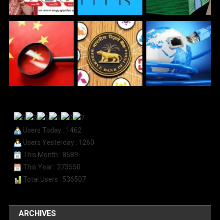
Users Today : 1462
Users Yesterday : 1260
This Month : 8589
This Year : 273550
Total Users : 536507
ARCHIVES