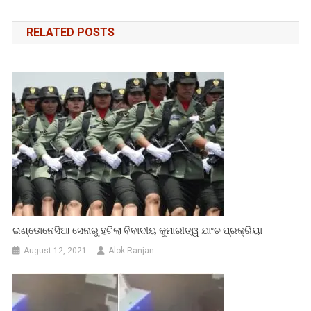
navigation
RELATED POSTS
ଇଣ୍ଡୋନେସିଆ ସେନାରୁ ହଟିଲା ବିବାଦୀୟ କୁମାରୀତ୍ୱ ଯାଂଚ ପ୍ରକ୍ରିୟା
August 12, 2021
Alok Ranjan