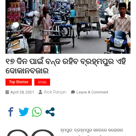
୧୭ ଦିନ ପାଇଁ ବନ୍ଦ ରହିବ ବ୍ରହ୍ମପୁର ଏହି
ଦୋକାନବଜାର
Top Storise
ରାଜ୍ୟ
Alok Ranjan
On
April 28, 2021
Leave A Comment
୧୭
ଦିନ
ପାଇଁ
ବନ୍ଦ
ରହିବ
ହ୍ମପୁର: ବ୍ରହ୍ମପୁର ସହରରେ କରୋନାର
ବ୍ରହ୍ମପୁର