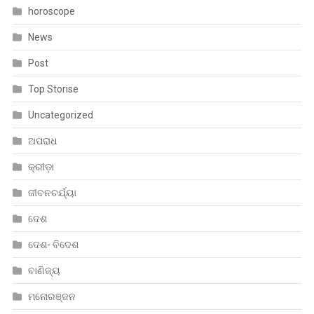
horoscope
News
Post
Top Storise
Uncategorized
ଅପରାଧ
କ୍ରୀଡ଼ା
ଜୀବନଚର୍ଯ୍ୟା
ଦେଶ
ଦେଶ- ବିଦେଶ
ବାଣିଜ୍ୟ
ମନୋରଞ୍ଜନ