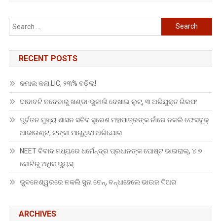
Search
for:
RECENT POSTS
କମାଲ କଲା LIC, ୨୩% ବଢ଼ିଲା!
ଦାଦାବଟି ନଦେବାରୁ ଖଣ୍ଡା-ଭୁଜାଲି ଦେଖାଇ ଲୁଟ୍, ୩ ଅଭିଯୁକ୍ତ ଗିରଫ
ପୂର୍ବତନ ମୁଖ୍ୟ ଶାସନ ସଚିବ ସୁରେଶ ମହାପାତ୍ରଙ୍କ ନାଁରେ ନକଲି ଫେସବୁକ୍
ଆକାଉଣ୍ଟ, ଟଙ୍କା ମାଗୁଥିବା ଅଭିଯୋଗ
NEET ବିବାଦ ମଧ୍ୟରେ ଧର୍ମେନ୍ଦ୍ର ପ୍ରଧାନଙ୍କ ପୋଷ୍ଟ ଭାଇରାଲ୍, ୪.୭
କୋଟିରୁ ଅଧିକ ଭ୍ୟୁସ୍
ଭୁବନେଶ୍ୱରରେ ନକଲି ସୁନା ଚେନ୍, ବନ୍ଧାହେଲେ ଭାଉଜ ଦିଅର
ARCHIVES