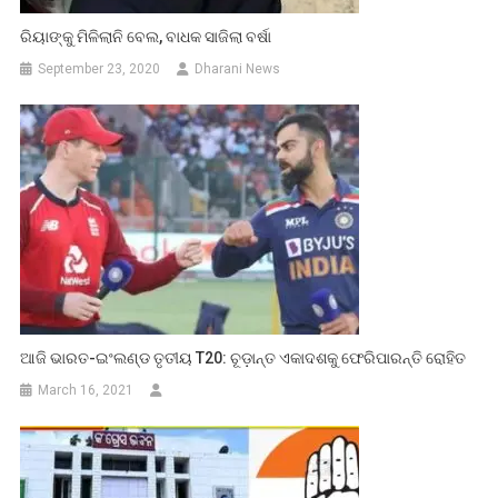
ରିୟାଙ୍କୁ ମିଳିଲାନି ବେଲ, ବାଧକ ସାଜିଲା ବର୍ଷା
September 23, 2020
Dharani News
ଆଜି ଭାରତ-ଇଂଲଣ୍ଡ ତୃତୀୟ T20: ଚୂଡ଼ାନ୍ତ ଏକାଦଶକୁ ଫେରିପାରନ୍ତି ରୋହିତ
March 16, 2021