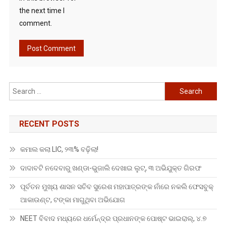
the next time I
comment.
Search
for:
RECENT POSTS
କମାଲ କଲା LIC, ୨୩% ବଢ଼ିଲା!
ଦାଦାବଟି ନଦେବାରୁ ଖଣ୍ଡା-ଭୁଜାଲି ଦେଖାଇ ଲୁଟ୍, ୩ ଅଭିଯୁକ୍ତ ଗିରଫ
ପୂର୍ବତନ ମୁଖ୍ୟ ଶାସନ ସଚିବ ସୁରେଶ ମହାପାତ୍ରଙ୍କ ନାଁରେ ନକଲି ଫେସବୁକ୍
ଆକାଉଣ୍ଟ, ଟଙ୍କା ମାଗୁଥିବା ଅଭିଯୋଗ
NEET ବିବାଦ ମଧ୍ୟରେ ଧର୍ମେନ୍ଦ୍ର ପ୍ରଧାନଙ୍କ ପୋଷ୍ଟ ଭାଇରାଲ୍, ୪.୭