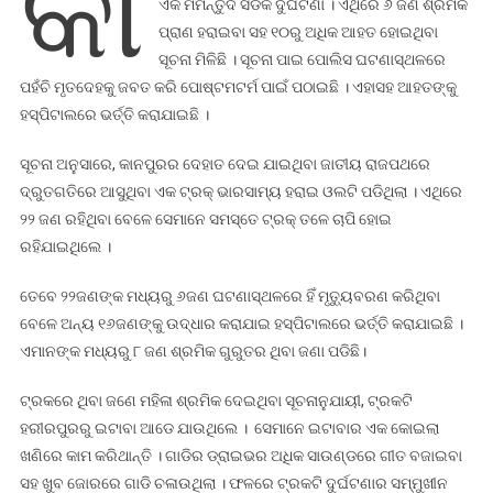
କା
ଏକ ମର୍ମନ୍ତୁଦ ସଡକ ଦୁର୍ଘଟଣା । ଏଥିରେ ୬ ଜଣ ଶ୍ରମିକ
ଶ୍ରମିକ
ପ୍ରାଣ ହରାଇବା ସହ ୧୦ରୁ ଅଧିକ ଆହତ ହୋଇଥିବା
ମୃତ,
ସୂଚନା ମିଳିଛି । ସୂଚନା ପାଇ ପୋଲିସ ଘଟଣାସ୍ଥଳରେ
୧୦
ପହଁଚି ମୃତଦେହକୁ ଜବତ କରି ପୋଷ୍ଟମଟର୍ମ ପାଇଁ ପଠାଇଛି । ଏହାସହ ଆହତଙ୍କୁ
ରୁ
ହସ୍ପିଟାଲରେ ଭର୍ତ୍ତି କରାଯାଇଛି ।
ଅଧିକ
ଆହତ
ସୂଚନା ଅନୁସାରେ, କାନପୁରର ଦେହାତ ଦେଇ ଯାଇଥିବା ଜାତୀୟ ରାଜପଥରେ
ଦ୍ରୁତଗତିରେ ଆସୁଥିବା ଏକ ଟ୍ରକ୍ ଭାରସାମ୍ୟ ହରାଇ ଓଲଟି ପଡିଥିଲା । ଏଥିରେ
୨୨ ଜଣ ରହିଥିବା ବେଳେ ସେମାନେ ସମସ୍ତେ ଟ୍ରକ୍ ତଳେ ଚାପି ହୋଇ
ରହିଯାଇଥିଲେ ।
ତେବେ ୨୨ଜଣଙ୍କ ମଧ୍ୟରୁ ୬ଜଣ ଘଟଣାସ୍ଥଳରେ ହିଁ ମୃତ୍ୟୁବରଣ କରିଥିବା
ବେଳେ ଅନ୍ୟ ୧୬ଜଣଙ୍କୁ ଉଦ୍ଧାର କରାଯାଇ ହସ୍ପିଟାଲରେ ଭର୍ତ୍ତି କରାଯାଇଛି ।
ଏମାନଙ୍କ ମଧ୍ୟରୁ ୮ ଜଣ ଶ୍ରମିକ ଗୁରୁତର ଥିବା ଜଣା ପଡିଛି।
ଟ୍ରକରେ ଥିବା ଜଣେ ମହିଳା ଶ୍ରମିକ ଦେଇଥିବା ସୂଚନାନୁଯାୟୀ, ଟ୍ରକଟି
ହରୀରପୁରରୁ ଇଟାବା ଆଡେ ଯାଉଥିଲେ । ସେମାନେ ଇଟାବାର ଏକ କୋଇଲା
ଖଣିରେ କାମ କରିଥାନ୍ତି । ଗାଡିର ଡ୍ରାଇଭର ଅଧିକ ସାଉଣ୍ଡରେ ଗୀତ ବଜାଇବା
ସହ ଖୁବ ଜୋରରେ ଗାଡି ଚଳାଉଥିଲା । ଫଳରେ ଟ୍ରକଟି ଦୁର୍ଘଟଣାର ସମ୍ମୁଖୀନ