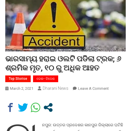
ଭାରସାମ୍ୟ ହରାଇ ଓଲଟି ପଡିଲା ଟ୍ରକ; ୬
ଶ୍ରମିକ ମୃତ, ୧୦ ରୁ ଅଧିକ ଆହତ
Top Storise
ଦେଶ- ବିଦେଶ
Dharani News
On
March 2, 2021
Leave A Comment
ଭାରସାମ୍ୟ
ହରାଇ
ଓଲଟି
ପଡିଲା
ଟ୍ରକ;
ନପୁର: ଉତ୍ତର ପ୍ରଦେଶର କାନପୁର ଜିଲ୍ଲାରେ ଘଟିଛି
୬