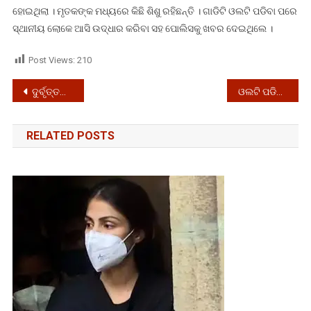
ହୋଇଥିଲା । ମୃତକଙ୍କ ମଧ୍ୟରେ କିଛି ଶିଶୁ ରହିଛନ୍ତି । ଗାଡିଟି ଓଲଟି ପଡିବା ପରେ
ସ୍ଥାନୀୟ ଲୋକେ ଆସି ଉଦ୍ଧାର କରିବା ସହ ପୋଲିସକୁ ଖବର ଦେଇଥିଲେ ।
Post Views:
210
Post
ଦୁର୍ବୃତ୍ତଙ୍କ ଗୁଳିମାଡ଼ରେ ୨ ଜଣ ଗୁରୁତର, କାରଣ ଅସ୍ପଷ୍ଟ
ଓଲଟି ପଡିଲା ଯାତ୍ରୀବାହୀ ବସ୍ ପ୍ରିନ୍ସ; ଅଳ୍ପକେ ବର୍ତ୍ତିଲେ ଯାତ୍ରୀ
navigation
RELATED POSTS