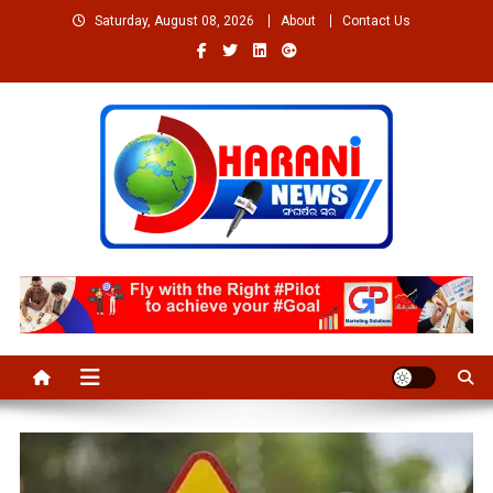
Skip
Saturday, August 08, 2026
About
Contact Us
to
content
Welcome to Dharaninews
Dharaninews.in