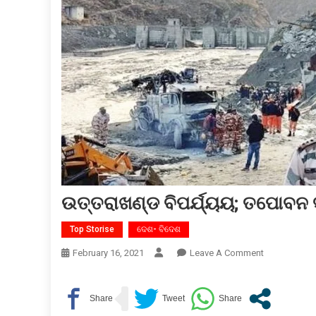
ଉତ୍ତରାଖଣ୍ଡ ବିପର୍ଯ୍ୟୟ; ତପୋବନ 
Top Storise
ଦେଶ- ବିଦେଶ
On
February 16, 2021
Leave A Comment
ଉତ୍ତରାଖଣ୍ଡ
ବିପର୍ଯ୍ୟୟ;
ତପୋବନ