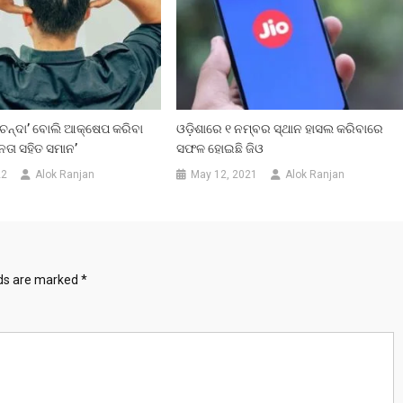
‘ଚନ୍ଦା’ ବୋଲି ଆକ୍ଷେପ କରିବା
ଓଡ଼ିଶାରେ ୧ ନମ୍ବର ସ୍ଥାନ ହାସଲ କରିବାରେ
ତା ସହିତ ସମାନ’
ସଫଳ ହୋଇଛି ଜିଓ
22
Alok Ranjan
May 12, 2021
Alok Ranjan
lds are marked
*