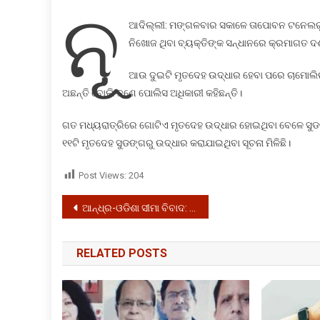
ସୁଡଙ୍ଗରୁ
ନୂ
ଆଉ
ଆଦିଲ୍ଲୀ: ମଙ୍ଗଳବାର ସକାଳେ ତାପୋବନ ଟନେଲରୁ 
୨
ନିଖୋଜ ଥିବା ବ୍ୟକ୍ତିଙ୍କ ସନ୍ଧାନରେ କ୍ରମାଗତ ଦଶମ
ମୃତଦେହ
ଉଦ୍ଧାର
ଆଉ ଦୁଇଟି ମୃତଦେହ ଉଦ୍ଧାର ହେବା ପରେ ଚାମୋଲିର 
ଅଛନ୍ତି ବୋଲି ଜଣେ ପୋଲିସ ଅଧିକାରୀ କହିଛନ୍ତି।
ଗତ ମଧ୍ୟରାତ୍ରିରେ ଗୋଟିଏ ମୃତଦେହ ଉଦ୍ଧାର ହୋଇଥିବା ବେଳେ ସୁଡଙ୍
୧୧ଟି ମୃତଦେହ ସୁଡଙ୍ଗରୁ ଉଦ୍ଧାର କରାଯାଇଥିବା ସୂଚନା ମିଳିଛି।
Post Views:
204
Post
ଆନ୍ଧ୍ର-ଓଡିଶା ସୀମା ବିବାଦ: ଫେବୃଆରୀ ୧୯ରେ ସୁପ୍ରିମକୋର୍ଟରେ ଶୁଣାଣି
navigation
RELATED POSTS