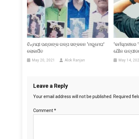
ଚିନ୍ମୟୀ ପଣ୍ଡାଙ୍କ ଗଳ୍ପ ସଙ୍କଳନ ‘ମରୁମେଘ’
‘କର୍ମସ୍ଥଳୀରେ 
ଲୋକାର୍ପିତ
ଯୌନ ଉତ୍ପୀଡନ
May 20, 2021
Alok Ranjan
May 14, 20
Leave a Reply
Your email address will not be published.
Required fie
Comment
*