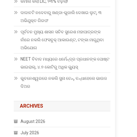
କମାଲ କଲା LIC, ୨୩% ବଢ଼ିଲା!
ଦାଦାବଟି ନଦେବାରୁ ଖଣ୍ଡା-ଭୁଜାଲି ଦେଖାଇ ଲୁଟ୍, ୩
ଅଭିଯୁକ୍ତ ଗିରଫ
ପୂର୍ବତନ ମୁଖ୍ୟ ଶାସନ ସଚିବ ସୁରେଶ ମହାପାତ୍ରଙ୍କ
ନାଁରେ ନକଲି ଫେସବୁକ୍ ଆକାଉଣ୍ଟ, ଟଙ୍କା ମାଗୁଥିବା
ଅଭିଯୋଗ
NEET ବିବାଦ ମଧ୍ୟରେ ଧର୍ମେନ୍ଦ୍ର ପ୍ରଧାନଙ୍କ ପୋଷ୍ଟ
ଭାଇରାଲ୍, ୪.୭ କୋଟିରୁ ଅଧିକ ଭ୍ୟୁସ୍
ଭୁବନେଶ୍ୱରରେ ନକଲି ସୁନା ଚେନ୍, ବନ୍ଧାହେଲେ ଭାଉଜ
ଦିଅର
ARCHIVES
August 2026
July 2026