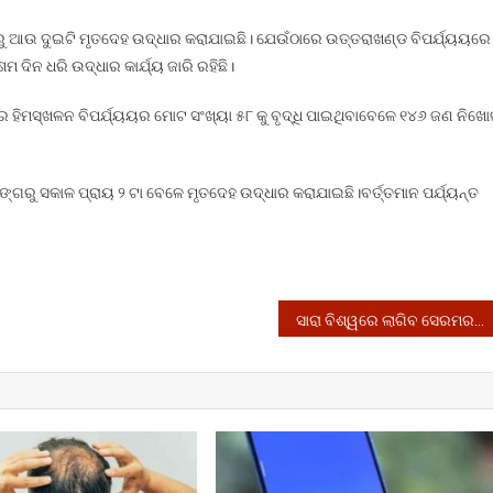
ଆଉ ଦୁଇଟି ମୃତଦେହ ଉଦ୍ଧାର କରାଯାଇଛି। ଯେଉଁଠାରେ ଉତ୍ତରାଖଣ୍ଡ ବିପର୍ଯ୍ୟୟରେ
 ଦିନ ଧରି ଉଦ୍ଧାର କାର୍ଯ୍ୟ ଜାରି ରହିଛି।
ହିମସ୍ଖଳନ ବିପର୍ଯ୍ୟୟର ମୋଟ ସଂଖ୍ୟା ୫୮ କୁ ବୃଦ୍ଧି ପାଇଥିବାବେଳେ ୧୪୬ ଜଣ ନିଖ
ଗରୁ ସକାଳ ପ୍ରାୟ ୨ ଟା ବେଳେ ମୃତଦେହ ଉଦ୍ଧାର କରାଯାଇଛି।ବର୍ତ୍ତମାନ ପର୍ଯ୍ୟନ୍ତ
ସାରା ବିଶ୍ୱରେ ଲାଗିବ ସେରମର କରୋନା ଭ୍ୟାକ୍ସିନ