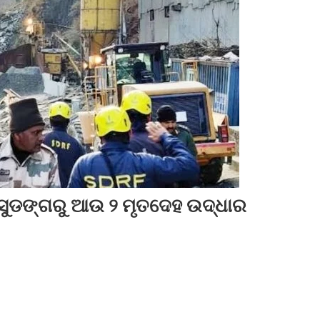
ସୁଡଙ୍ଗରୁ ଆଉ ୨ ମୃତଦେହ ଉଦ୍ଧାର